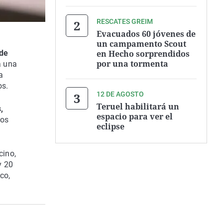
RESCATES GREIM
Evacuados 60 jóvenes de
un campamento Scout
en Hecho sorprendidos
 de
por una tormenta
á una
a
os.
12 DE AGOSTO
Teruel habilitará un
,
espacio para ver el
eos
eclipse
cino,
y 20
co,