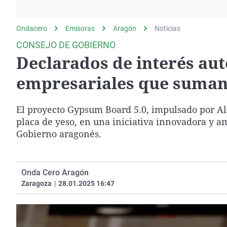
La rosa de los vientos
Caso
Extremadura
Gente viajera
Retornados
Galicia
Ondacero
Emisoras
Aragón
Noticias
Como el perro y el
Equipo de investigación
La Rioja
CONSEJO DE GOBIERNO
gato
Declarados de interés au
Operación Viuda
Navarra
Negra
País Vasco
empresariales que suman 
El proyecto Gypsum Board 5.0, impulsado por Al
placa de yeso, en una iniciativa innovadora y am
Gobierno aragonés.
Onda Cero Aragón
Zaragoza
|
28.01.2025 16:47