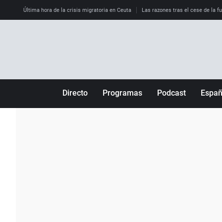
Última hora de la crisis migratoria en Ceuta
Las razones tras el cese de la f
Directo
Programas
Podcast
Espa
Más de uno
Los Perseguidos
Andalucía
Por fin
Malas decisiones
Aragón
Julia en la onda
Expedientes del más allá
Baleares
La brújula
El viaje del Guernica
Cantabria
Radioestadio
Invisibles
Cataluña
Radioestadio noche
Prohibido morirse
Comunidad de M
El colegio invisible
Esto no ha pasado
Comunitat Vale