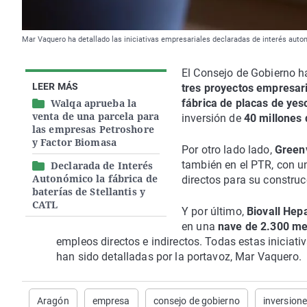
Mar Vaquero ha detallado las iniciativas empresariales declaradas de interés aut
El Consejo de Gobierno h
LEER MÁS
tres proyectos empresar
Walqa aprueba la
fábrica de placas de yes
venta de una parcela para
inversión de
40 millones 
las empresas Petroshore
y Factor Biomasa
Por otro lado lado,
Greenv
también en el PTR, con u
Declarada de Interés
Autonómico la fábrica de
directos para su construc
baterías de Stellantis y
CATL
Y por último,
Biovall Hep
en una
nave de 2.300 m
empleos directos e indirectos. Todas estas iniciati
han sido detalladas por la portavoz, Mar Vaquero.
Aragón
empresa
consejo de gobierno
inversion