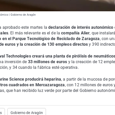
onómico | Gobierno de Aragón
a aprobado este martes la
declaración de interés autonómico
iales
. El más relevante es el de la
compañía Alier
, que instalar
o en el Parque Tecnológico de Reciclado de Zaragoza
, con un
de euros y la creación de 130 empleos directos
y 390 indirect
al Technologies creará una planta de pirólisis de neumáticos
na inversión de
33 millones de euros
y la creación de 12 empl
ción, y 34 cuando la fábrica esté operativa.
arine Science producirá heparina
, a partir de la mucosa de por
etros cuadrados en Mercazaragoza
, con 12 millones de euros 
vas, que han recibido luz verde por parte del Gobierno autonómi
es
Gobierno de Aragón