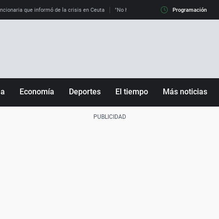
uncionaria que informó de la crisis en Ceuta
"No hay mafias, que no nos engañen": exper
Programación
ña
Economía
Deportes
El tiempo
Más noticias
Fútbol
Sociedad
Baloncesto
Mundo
Tenis
Salud
Motor
Cultura
Ciencia y Tecnología
adrid
Gastronomía
nciana
Medio ambiente