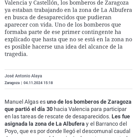
Valencia y Castellón, los bomberos de Zaragoza
La rosa de los vientos
Caso
Extremadura
Virales
ya estaban trabajando en la zona de La Albufera
Gente viajera
Retornados
Galicia
Televisión
en busca de desaparecidos que pudieran
aparecer con vida. Uno de los bomberos que
Como el perro y el gat
Equipo de investigaci
La Rioja
Elecciones
formaba parte de ese primer contingente ha
Operación Viuda Negr
Navarra
explicado que hasta que no se está en la zona no
es posible hacerse una idea del alcance de la
País Vasco
tragedia.
José Antonio Alaya
Zaragoza
|
04.11.2024 15:18
Manuel Algas es
uno de los bomberos de Zaragoza
que partió el día 30
hacia Valencia para participar
en las tareas de rescate de desaparecidos.
Les fue
asignada la zona de La Albufera
y el Barranco del
Poyo, que es por donde llegó el descomunal caudal