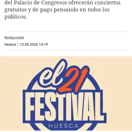
del Palacio de Congresos ofrecerán conciertos
La rosa de los vientos
Caso
Extremadura
Virales
gratuitos y de pago pensando en todos los
Gente viajera
Retornados
Galicia
Televisión
públicos.
Como el perro y el gat
Equipo de investigaci
La Rioja
Elecciones
Operación Viuda Negr
Navarra
Redacción
Huesca
|
12.06.2026 14:19
País Vasco