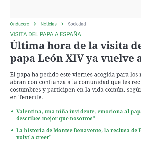
La rosa de los vientos
Caso
Extremadura
Gente viajera
Retornados
Galicia
Ondacero
Noticias
Como el perro y el
Sociedad
Equipo de investigación
La Rioja
gato
VISITA DEL PAPA A ESPAÑA
Operación Viuda
Navarra
Última hora de la visita d
Negra
País Vasco
papa León XIV ya vuelve 
El papa ha pedido este viernes acogida para los 
abran con confianza a la comunidad que les reci
costumbres y participen en la vida común, según
en Tenerife.
Valentina, una niña invidente, emociona al papa
describes mejor que nosotros"
La historia de Montse Benavente, la reclusa de 
volví a creer"