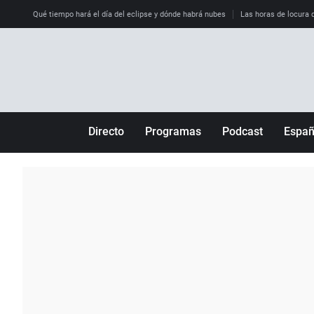
Qué tiempo hará el día del eclipse y dónde habrá nubes
Las horas de locura qu
Directo
Programas
Podcast
Espa
Más de uno
Los Perseguidos
Andalucía
Por fin
Malas decisiones
Aragón
Julia en la onda
Expedientes del más allá
Baleares
La brújula
El viaje del Guernica
Cantabria
Radioestadio
Invisibles
Cataluña
Radioestadio noche
Prohibido morirse
Comunidad de M
El colegio invisible
Esto no ha pasado
Comunitat Vale