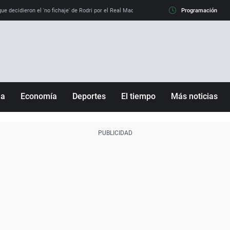
e decidieron el 'no fichaje' de Rodri por el Real Madrid y su 'sí' al Barça
Programación
La llamada de
ña
Economía
Deportes
El tiempo
Más noticias
Fútbol
Sociedad
Baloncesto
Mundo
Tenis
Salud
Motor
Cultura
Ciencia y Tecnología
adrid
Gastronomía
nciana
Medio ambiente