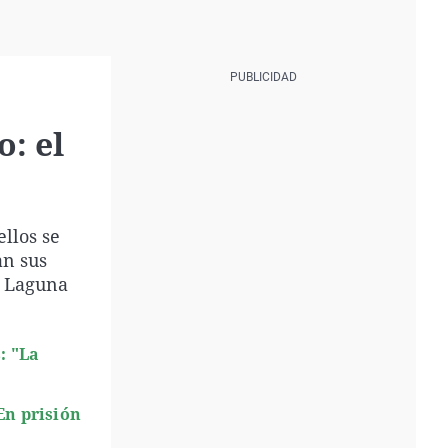
o: el
llos se
an sus
a Laguna
: "La
En prisión