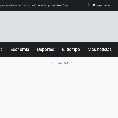
e decidieron el 'no fichaje' de Rodri por el Real Madrid y su 'sí' al Barça
Programación
La llamada de
ña
Economía
Deportes
El tiempo
Más noticias
Fútbol
Sociedad
Baloncesto
Mundo
Tenis
Salud
Motor
Cultura
Ciencia y Tecnología
adrid
Gastronomía
nciana
Medio ambiente