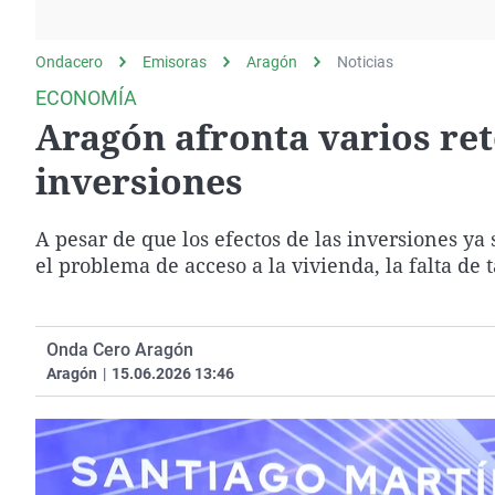
La rosa de los vientos
Caso
Extremadura
Gente viajera
Retornados
Galicia
Ondacero
Emisoras
Aragón
Noticias
Como el perro y el
Equipo de investigación
La Rioja
ECONOMÍA
gato
Aragón afronta varios re
Operación Viuda
Navarra
Negra
País Vasco
inversiones
A pesar de que los efectos de las inversiones y
el problema de acceso a la vivienda, la falta de 
Onda Cero Aragón
Aragón
|
15.06.2026 13:46