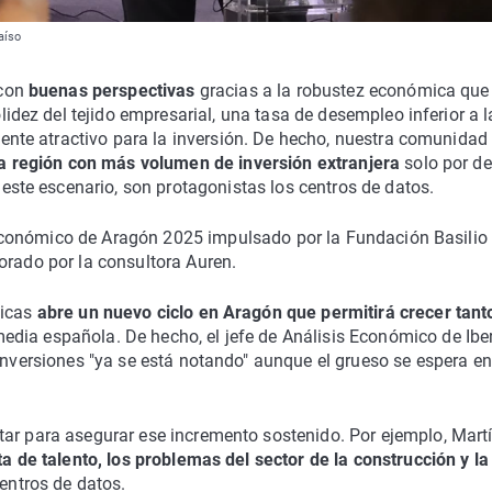
aíso
 con
buenas perspectivas
gracias a la robustez económica que
lidez del tejido empresarial, una tasa de desempleo inferior a l
ente atractivo para la inversión. De hecho, nuestra comunidad
ra región con más volumen de inversión extranjera
solo por de
este escenario, son protagonistas los centros de datos.
e Económico de Aragón 2025 impulsado por la Fundación Basilio
orado por la consultora Auren.
gicas
abre un nuevo ciclo en Aragón que permitirá crecer tant
media española. De hecho, el jefe de Análisis Económico de Ibe
inversiones "ya se está notando" aunque el grueso se espera en
tar para asegurar ese incremento sostenido. Por ejemplo, Mart
ta de talento, los problemas del sector de la construcción y la
centros de datos.