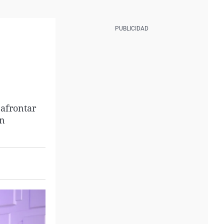
 afrontar
ón