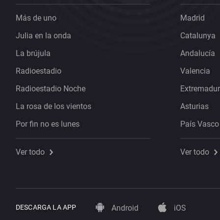
Más de uno
Madrid
Julia en la onda
Catalunya
La brújula
Andalucía
Radioestadio
Valencia
Radioestadio Noche
Extremadu
La rosa de los vientos
Asturias
Por fin no es lunes
País Vasco
Ver todo
Ver todo
DESCARGA LA APP
Android
iOS