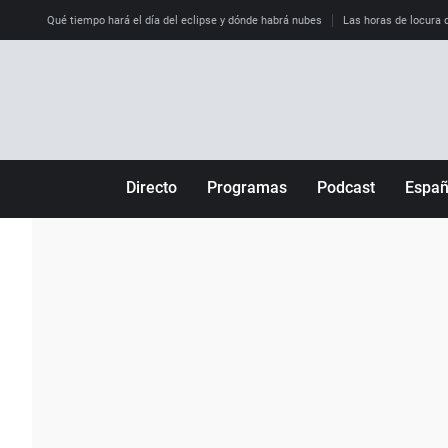
Qué tiempo hará el día del eclipse y dónde habrá nubes
Las horas de locura qu
Directo
Programas
Podcast
Espa
Más de uno
Los Perseguidos
Andalucía
Por fin
Malas decisiones
Aragón
Julia en la onda
Expedientes del más allá
Baleares
La brújula
El viaje del Guernica
Cantabria
Radioestadio
Invisibles
Cataluña
Radioestadio noche
Prohibido morirse
Comunidad de M
El colegio invisible
Esto no ha pasado
Comunitat Vale