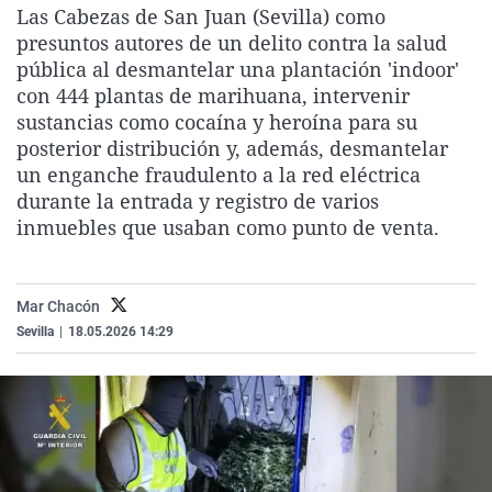
Las Cabezas de San Juan (Sevilla) como
La rosa de los vientos
Caso
Extremadura
Virales
presuntos autores de un delito contra la salud
Gente viajera
Retornados
Galicia
Televisión
pública al desmantelar una plantación 'indoor'
con 444 plantas de marihuana, intervenir
Como el perro y el gat
Equipo de investigaci
La Rioja
Elecciones
sustancias como cocaína y heroína para su
Operación Viuda Negr
Navarra
posterior distribución y, además, desmantelar
un enganche fraudulento a la red eléctrica
País Vasco
durante la entrada y registro de varios
inmuebles que usaban como punto de venta.
Mar Chacón
Sevilla
|
18.05.2026 14:29