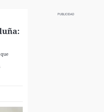
luña:
 que
a