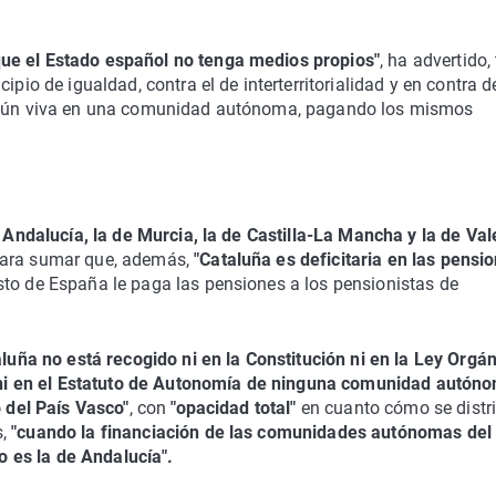
ue el Estado español no tenga medios propios"
, ha advertido,
ipio de igualdad, contra el de interterritorialidad y en contra d
 según viva en una comunidad autónoma, pagando los mismos
e Andalucía, la de Murcia, la de Castilla-La Mancha y la de Val
para sumar que, además,
"Cataluña es deficitaria en las pensi
sto de España le paga las pensiones a los pensionistas de
aluña no está recogido ni en la Constitución ni en la Ley Orgá
i en el Estatuto de Autonomía de ninguna comunidad autón
o del País Vasco"
, con
"opacidad total"
en cuanto cómo se distr
s,
"cuando la financiación de las comunidades autónomas del
 es la de Andalucía".