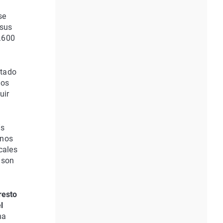
a
se
 sus
.600
stado
mos
uir
ís
unos
cales
 son
resto
l
ha