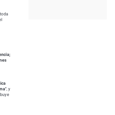
 toda
el
encia;
ones
nica
oma"
, y
ibuye