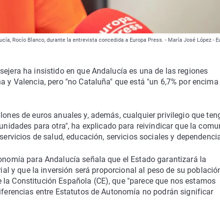
a, Rocío Blanco, durante la entrevista concedida a Europa Press. - María José López - E
sejera ha insistido en que Andalucía es una de las regiones
ha y Valencia, pero "no Cataluña" que está "un 6,7% por encima 
llones de euros anuales y, además, cualquier privilegio que ten
dades para otra", ha explicado para reivindicar que la comu
 servicios de salud, educación, servicios sociales y dependenci
tonomía para Andalucía señala que el Estado garantizará la
rial y que la inversión será proporcional al peso de su població
 la Constitución Española (CE), que "parece que nos estamos
diferencias entre Estatutos de Autonomía no podrán significar