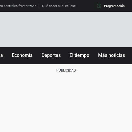
on controles fronterizos?
Qué hacer si el eclipse me pilla conduciendo
Programación
Qué tiempo 
ña
Economía
Deportes
El tiempo
Más noticias
Fútbol
Sociedad
Baloncesto
Mundo
Tenis
Salud
Motor
Cultura
Ciencia y Tecnología
adrid
Gastronomía
nciana
Medio ambiente