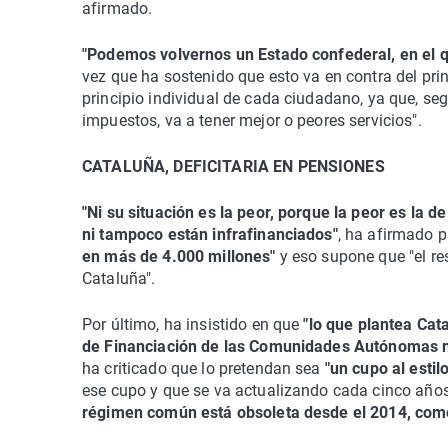
afirmado.
"Podemos volvernos un Estado confederal, en el q
vez que ha sostenido que esto va en contra del princ
principio individual de cada ciudadano, ya que,
impuestos, va a tener mejor o peores servicios".
CATALUÑA, DEFICITARIA EN PENSIONES
"Ni su situación es la peor, porque la peor es la d
ni tampoco están infrafinanciados"
, ha afirmado 
en más de 4.000 millones"
y eso supone que "el re
Cataluña".
Por último, ha insistido en que
"lo que plantea Cat
de Financiación de las Comunidades Autónomas n
ha criticado que lo pretendan sea
"un cupo al estil
ese cupo y que se va actualizando cada cinco año
régimen común está obsoleta desde el 2014, como