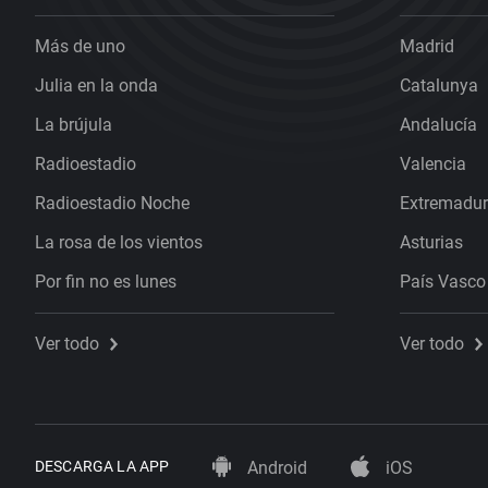
Más de uno
Madrid
Julia en la onda
Catalunya
La brújula
Andalucía
Radioestadio
Valencia
Radioestadio Noche
Extremadu
La rosa de los vientos
Asturias
Por fin no es lunes
País Vasco
Ver todo
Ver todo
DESCARGA LA APP
Android
iOS