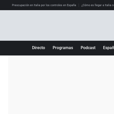
Preocupación en Italia por los controles en España
¿Cómo es llegar a Italia c
Directo
Programas
Podcast
Espa
Más de uno
Los Perseguidos
Andalucía
Por fin
Malas decisiones
Aragón
Julia en la onda
Expedientes del más allá
Baleares
La brújula
El viaje del Guernica
Cantabria
Radioestadio
Invisibles
Cataluña
Radioestadio noche
Prohibido morirse
Comunidad de M
El colegio invisible
Esto no ha pasado
Comunitat Vale