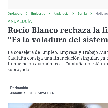
La rosa de los vientos
Caso
Extremadura
Gente viajera
Retornados
Galicia
Ondacero
Emisoras
Andalucía
Sevilla
Noticias
Como el perro y el
Equipo de investigación
La Rioja
ANDALUCÍA
gato
Rocío Blanco rechaza la f
Operación Viuda
Navarra
Negra
País Vasco
"Es la voladura del siste
La consejera de Empleo, Empresa y Trabajo Autó
Cataluña consiga una financiación singular, ya q
financiación autonómico". "Cataluña no está infr
subrayado.
Redacción
Andalucía
|
01.08.2024 13:45