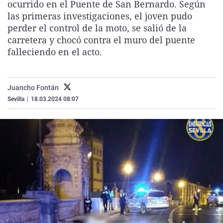
ocurrido en el Puente de San Bernardo. Según
La rosa de los vientos
Caso
Extremadura
Virales
las primeras investigaciones, el joven pudo
Gente viajera
Retornados
Galicia
Televisión
perder el control de la moto, se salió de la
carretera y chocó contra el muro del puente
Como el perro y el gat
Equipo de investigaci
La Rioja
Elecciones
falleciendo en el acto.
Operación Viuda Negr
Navarra
País Vasco
Juancho Fontán
Sevilla
|
18.03.2024 08:07