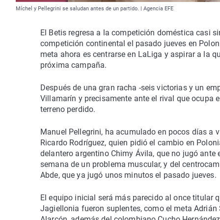
Míchel y Pellegrini se saludan antes de un partido. | Agencia EFE
El Betis regresa a la competición doméstica casi si
competición continental el pasado jueves en Polonia 
meta ahora es centrarse en LaLiga y aspirar a la 
próxima campaña.
Después de una gran racha -seis victorias y un emp
Villamarín y precisamente ante el rival que ocupa es
terreno perdido.
Manuel Pellegrini, ha acumulado en pocos días a var
Ricardo Rodríguez, quien pidió el cambio en Polonia
delantero argentino Chimy Ávila, que no jugó ante el 
semana de un problema muscular, y del centrocamp
Abde, que ya jugó unos minutos el pasado jueves.
El equipo inicial será más parecido al once titular
Jagiellonia fueron suplentes, como el meta Adrián
Alarcón, además del colombiano Cucho Hernández, q