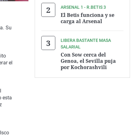
ARSENAL 1 - R.BETIS 3
El Betis funciona y se
carga al Arsenal
na. Su
LIBERA BASTANTE MASA
SALARIAL
Con Sow cerca del
ito
Genoa, el Sevilla puja
rar el
por Kochorashvili
l
o esta
z
Isco