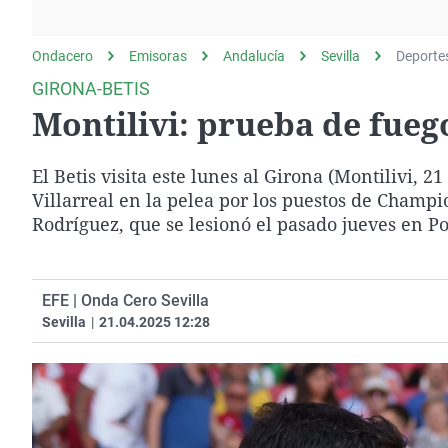
La rosa de los vientos
Caso
Extremadura
Gente viajera
Retornados
Galicia
Ondacero
Emisoras
Andalucía
Sevilla
Deporte
Como el perro y el
Equipo de investigación
La Rioja
GIRONA-BETIS
gato
Montilivi: prueba de fueg
Operación Viuda
Navarra
Negra
País Vasco
El Betis visita este lunes al Girona (Montilivi, 2
Villarreal en la pelea por los puestos de Champi
Rodríguez, que se lesionó el pasado jueves en Po
EFE | Onda Cero Sevilla
Sevilla
|
21.04.2025 12:28