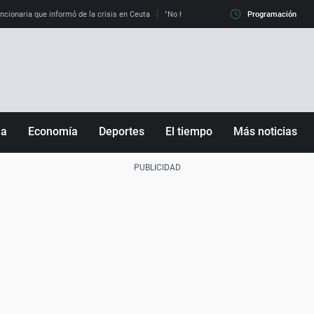
uncionaria que informó de la crisis en Ceuta
"No hay mafias, que no nos engañen": exper
Programación
ña
Economía
Deportes
El tiempo
Más noticias
Fútbol
Sociedad
Baloncesto
Mundo
Tenis
Salud
Motor
Cultura
Ciencia y Tecnología
adrid
Gastronomía
nciana
Medio ambiente