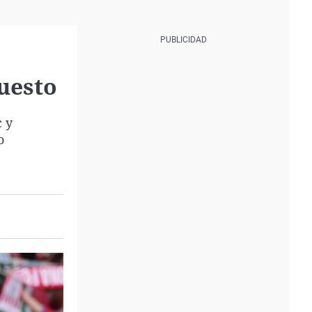
puesto
c y
o