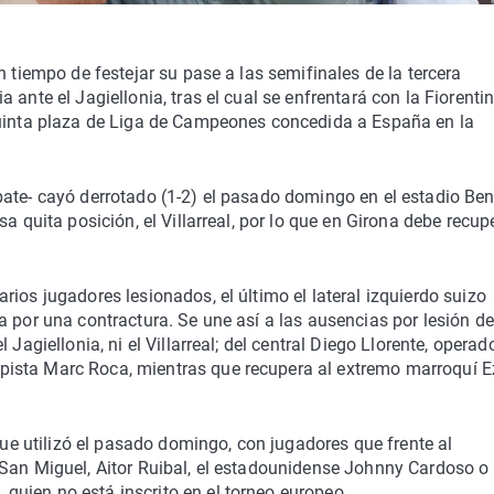
n tiempo de festejar su pase a las semifinales de la tercera
ante el Jagiellonia, tras el cual se enfrentará con la Fiorenti
quinta plaza de Liga de Campeones concedida a España en la
ate- cayó derrotado (1-2) el pasado domingo en el estadio Ben
a quita posición, el Villarreal, por lo que en Girona debe recupe
ios jugadores lesionados, el último el lateral izquierdo suizo
 por una contractura. Se une así a las ausencias por lesión de
Jagiellonia, ni el Villarreal; del central Diego Llorente, operad
ista Marc Roca, mientras que recupera al extremo marroquí E
 que utilizó el pasado domingo, con jugadores que frente al
 San Miguel, Aitor Ruibal, el estadounidense Johnny Cardoso o 
uien no está inscrito en el torneo europeo.