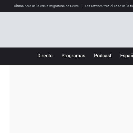
Última hora de la crisis migratoria en Ceuta
Las razones tras el cese de la f
Directo
Programas
Podcast
Espa
Más de uno
Los Perseguidos
Andalucía
Por fin
Malas decisiones
Aragón
Julia en la onda
Expedientes del más allá
Baleares
La brújula
El viaje del Guernica
Cantabria
Radioestadio
Invisibles
Cataluña
Radioestadio noche
Prohibido morirse
Comunidad de M
El colegio invisible
Esto no ha pasado
Comunitat Vale