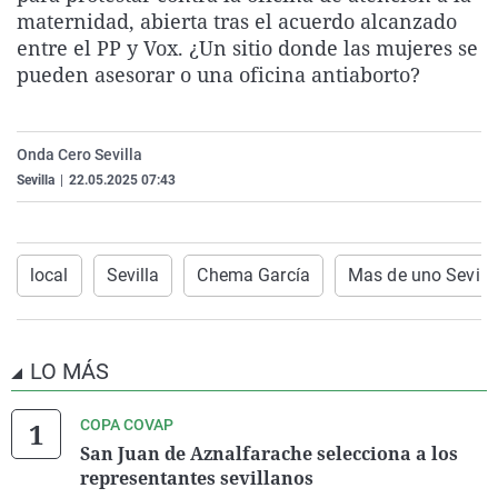
maternidad, abierta tras el acuerdo alcanzado
La rosa de los vientos
Caso
Extremadura
Virales
entre el PP y Vox. ¿Un sitio donde las mujeres se
Gente viajera
Retornados
Galicia
Televisión
pueden asesorar o una oficina antiaborto?
Como el perro y el gat
Equipo de investigaci
La Rioja
Elecciones
Operación Viuda Negr
Navarra
Onda Cero Sevilla
País Vasco
Sevilla
|
22.05.2025 07:43
local
Sevilla
Chema García
Mas de uno Sevill
LO MÁS
COPA COVAP
San Juan de Aznalfarache selecciona a los
representantes sevillanos