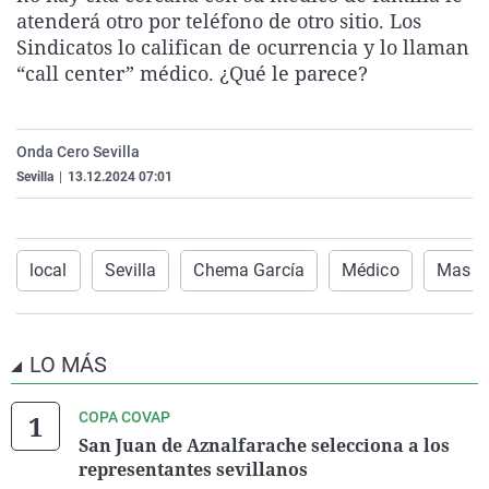
atenderá otro por teléfono de otro sitio. Los
La rosa de los vientos
Caso
Extremadura
Virales
Sindicatos lo califican de ocurrencia y lo llaman
Gente viajera
Retornados
Galicia
Televisión
“call center” médico. ¿Qué le parece?
Como el perro y el gat
Equipo de investigaci
La Rioja
Elecciones
Operación Viuda Negr
Navarra
Onda Cero Sevilla
País Vasco
Sevilla
|
13.12.2024 07:01
local
Sevilla
Chema García
Médico
Mas de
LO MÁS
COPA COVAP
San Juan de Aznalfarache selecciona a los
representantes sevillanos