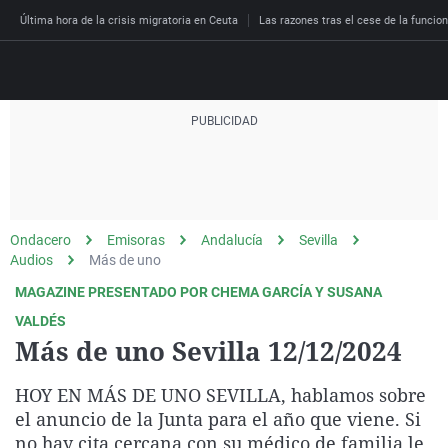
Última hora de la crisis migratoria en Ceuta
Las razones tras el cese de la funcion
Directo
Programas
Podcast
Más de uno
Los Perseguidos
Andalucía
Fútbol
Sociedad
Ondacero
Emisoras
Andalucía
Sevilla
España
Por fin
Malas decisiones
Aragón
Baloncesto
Mundo
Audios
Más de uno
Economía
Julia en la onda
Expedientes del más a
Baleares
Tenis
Salud
MAGAZINE PRESENTADO POR CHEMA GARCÍA Y SUSANA
Deportes
VALDÉS
La brújula
El viaje del Guernica
Cantabria
Motor
Cultura
Más de uno Sevilla 12/12/2024
El tiempo
Radioestadio
Invisibles
Cataluña
Ciencia y Tecnología
Más noticias
HOY EN MÁS DE UNO SEVILLA, hablamos sobre
Radioestadio noche
Prohibido morirse
Comunidad de Madrid
Gastronomía
el anuncio de la Junta para el año que viene. Si
El colegio invisible
Esto no ha pasado
Comunitat Valenciana
Medio ambiente
no hay cita cercana con su médico de familia le