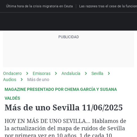
Última hora de la crisis migratoria en Ceuta
Las razones tras el cese de la funcion
Directo
Programas
Podcast
Más de uno
Los Perseguidos
Andalucía
Fútbol
Sociedad
Ondacero
Emisoras
Andalucía
Sevilla
España
Por fin
Malas decisiones
Aragón
Baloncesto
Mundo
Audios
Más de uno
Economía
Julia en la onda
Expedientes del más a
Baleares
Tenis
Salud
MAGAZINE PRESENTADO POR CHEMA GARCÍA Y SUSANA
Deportes
VALDÉS
La brújula
El viaje del Guernica
Cantabria
Motor
Cultura
Más de uno Sevilla 11/06/2025
El tiempo
Radioestadio
Invisibles
Cataluña
Ciencia y Tecnología
Más noticias
HOY EN MÁS DE UNO SEVILLA... Hablamos de
Radioestadio noche
Prohibido morirse
Comunidad de Madrid
Gastronomía
la actualización del mapa de ruidos de Sevilla
El colegio invisible
Esto no ha pasado
Comunitat Valenciana
Medio ambiente
por primera vez en 10 años. 1 de cada 10