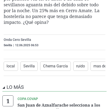
sevillanos aguanta más del debido sobre todo
La rosa de los vientos
Caso
Extremadura
Virales
por la noche. Un 25% más en Cerro Amate. La
Gente viajera
Retornados
Galicia
Televisión
hostelería no parece que tenga demasiado
Como el perro y el gat
Equipo de investigaci
La Rioja
Elecciones
impacto. ¿Qué opina?
Operación Viuda Negr
Navarra
País Vasco
Onda Cero Sevilla
Sevilla
|
12.06.2025 06:53
local
Sevilla
Chema García
ruido
mas de u
LO MÁS
COPA COVAP
San Juan de Aznalfarache selecciona a los