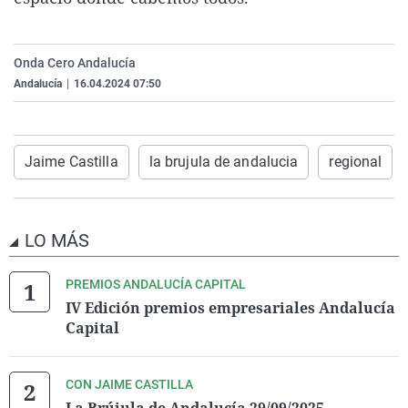
La rosa de los vientos
Caso
Extremadura
Virales
Gente viajera
Retornados
Galicia
Televisión
Onda Cero Andalucía
Como el perro y el gat
Equipo de investigaci
La Rioja
Elecciones
Andalucía
|
16.04.2024 07:50
Operación Viuda Negr
Navarra
País Vasco
Jaime Castilla
la brujula de andalucia
regional
LO MÁS
PREMIOS ANDALUCÍA CAPITAL
IV Edición premios empresariales Andalucía
Capital
CON JAIME CASTILLA