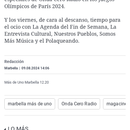
La rosa de los vientos
Caso
Extremadura
Virales
Olímpicos de París 2024.
Gente viajera
Retornados
Galicia
Televisión
Y los viernes, de cara al descanso, tiempo para
Como el perro y el gat
Equipo de investigaci
La Rioja
Elecciones
el ocio con La Agenda del Fin de Semana, La
Entrevista Cultural, Nuestros Pueblos, Somos
Operación Viuda Negr
Navarra
Más Música y el Polaqueando.
País Vasco
Redacción
Marbella
|
09.08.2024 14:06
Más de Uno Marbella 12.20
marbella más de uno
Onda Cero Radio
magacine l
LO MÁS