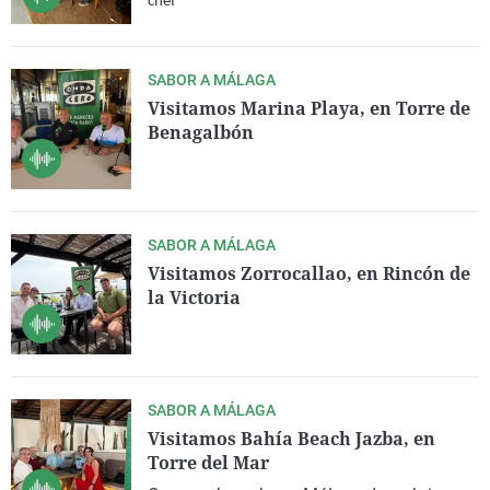
chef
La rosa de los vientos
Caso
Extremadura
Virales
Gente viajera
Retornados
Galicia
Televisión
SABOR A MÁLAGA
Como el perro y el gat
Equipo de investigaci
La Rioja
Elecciones
Visitamos Marina Playa, en Torre de
Benagalbón
Operación Viuda Negr
Navarra
País Vasco
SABOR A MÁLAGA
Visitamos Zorrocallao, en Rincón de
la Victoria
SABOR A MÁLAGA
Visitamos Bahía Beach Jazba, en
Torre del Mar