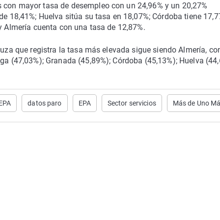
as con mayor tasa de desempleo con un 24,96% y un 20,27%
 de 18,41%; Huelva sitúa su tasa en 18,07%; Córdoba tiene 17,7
 y Almería cuenta con una tasa de 12,87%.
aluza que registra la tasa más elevada sigue siendo Almería, co
laga (47,03%); Granada (45,89%); Córdoba (45,13%); Huelva (44
 EPA
datos paro
EPA
Sector servicios
Más de Uno Má