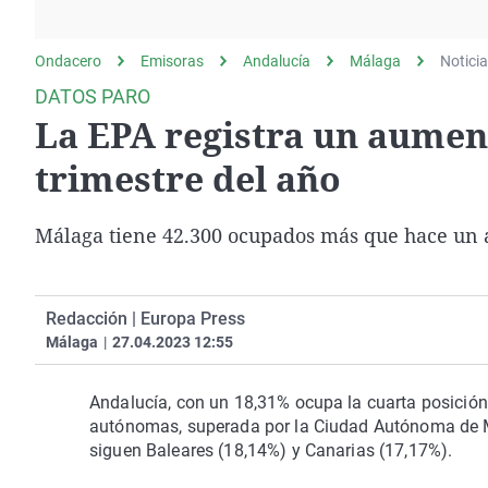
La rosa de los vientos
Caso
Extremadura
Gente viajera
Retornados
Galicia
Ondacero
Emisoras
Andalucía
Málaga
Notici
Como el perro y el
Equipo de investigación
La Rioja
DATOS PARO
gato
La EPA registra un aumen
Operación Viuda
Navarra
Negra
País Vasco
trimestre del año
Málaga tiene 42.300 ocupados más que hace un a
Redacción | Europa Press
Málaga
|
27.04.2023 12:55
Andalucía, con un 18,31% ocupa la cuarta posición
autónomas, superada por la Ciudad Autónoma de Me
siguen Baleares (18,14%) y Canarias (17,17%).