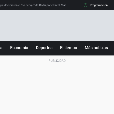
e decidieron el 'no fichaje' de Rodri por el Real Madrid y su 'sí' al Barça
Programación
La llamada de
ña
Economía
Deportes
El tiempo
Más noticias
Fútbol
Sociedad
Baloncesto
Mundo
Tenis
Salud
Motor
Cultura
Ciencia y Tecnología
adrid
Gastronomía
nciana
Medio ambiente