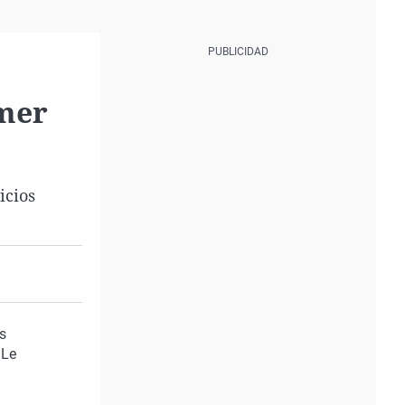
imer
icios
s
 Le