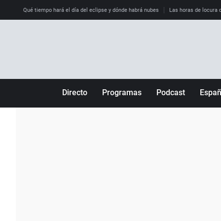
Qué tiempo hará el día del eclipse y dónde habrá nubes
Las horas de locura qu
Directo
Programas
Podcast
Espa
Más de uno
Los Perseguidos
Andalucía
Por fin
Malas decisiones
Aragón
Julia en la onda
Expedientes del más allá
Baleares
La brújula
El viaje del Guernica
Cantabria
Radioestadio
Invisibles
Cataluña
Radioestadio noche
Prohibido morirse
Comunidad de M
El colegio invisible
Esto no ha pasado
Comunitat Vale