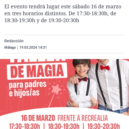
La rosa de los vientos
Caso
Extremadura
Virales
El evento tendrá lugar este sábado 16 de marzo
en tres horarios distintos. De 17:30-18:30h, de
Gente viajera
Retornados
Galicia
Televisión
18:30-19:30h y de 19:30-20:30h
Como el perro y el gat
Equipo de investigaci
La Rioja
Elecciones
Operación Viuda Negr
Navarra
Redacción
País Vasco
Málaga
|
19.03.2024 14:31