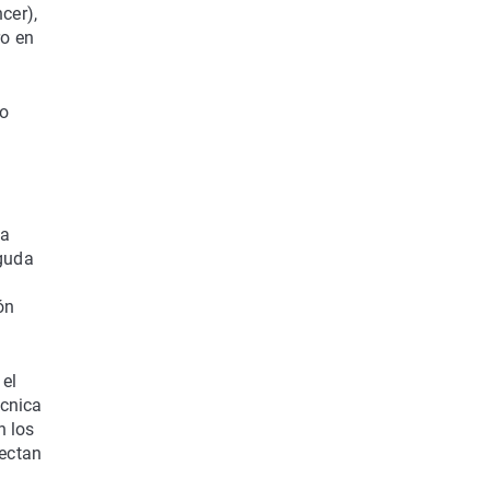
cer),
ro en
to
ta
aguda
ón
 el
écnica
n los
tectan