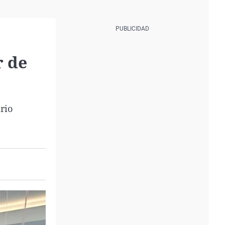
r de
rio