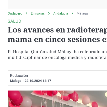
La rosa de los vientos
Caso
Extremadura
Gente viajera
Retornados
Galicia
Ondacero
Emisoras
Andalucía
Málaga
Como el perro y el
Equipo de investigación
La Rioja
SALUD
gato
Los avances en radioterap
Operación Viuda
Navarra
Negra
País Vasco
mama en cinco sesiones e
El Hospital Quirónsalud Málaga ha celebrado una
multidisciplinar de oncóloga médica y radioterá
Redacción
Málaga
|
22.10.2024 14:17