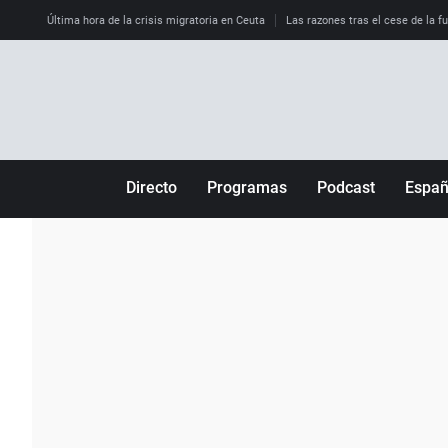
Última hora de la crisis migratoria en Ceuta
Las razones tras el cese de la f
Directo
Programas
Podcast
Espa
Más de uno
Los Perseguidos
Andalucía
Por fin
Malas decisiones
Aragón
Julia en la onda
Expedientes del más allá
Baleares
La brújula
El viaje del Guernica
Cantabria
Radioestadio
Invisibles
Cataluña
Radioestadio noche
Prohibido morirse
Comunidad de M
El colegio invisible
Esto no ha pasado
Comunitat Vale