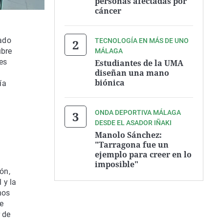
personas afectadas por
cáncer
rado
TECNOLOGÍA EN MÁS DE UNO
ubre
MÁLAGA
es
Estudiantes de la UMA
diseñan una mano
biónica
ía
ONDA DEPORTIVA MÁLAGA
DESDE EL ASADOR IÑAKI
Manolo Sánchez:
"Tarragona fue un
ejemplo para creer en lo
imposible"
ón,
 y la
hos
e
 de