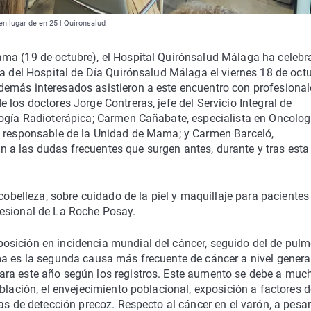
n lugar de en 25 | Quironsalud
ama (19 de octubre), el Hospital Quirónsalud Málaga ha celeb
ía del Hospital de Día Quirónsalud Málaga el viernes 18 de oct
emás interesados asistieron a este encuentro con profesional
los doctores Jorge Contreras, jefe del Servicio Integral de
logía Radioterápica; Carmen Cañabate, especialista en Oncolog
y responsable de la Unidad de Mama; y Carmen Barceló,
a las dudas frecuentes que surgen antes, durante y tras esta
ncobelleza, sobre cuidado de la piel y maquillaje para pacientes
fesional de La Roche Posay.
sición en incidencia mundial del cáncer, seguido del de pulm
a es la segunda causa más frecuente de cáncer a nivel general
ara este año según los registros. Este aumento se debe a muc
blación, el envejecimiento poblacional, exposición a factores d
as de detección precoz. Respecto al cáncer en el varón, a pesar