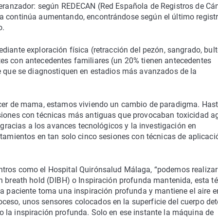
speranzador: según REDECAN (Red Española de Registros de Cán
ma continúa aumentando, encontrándose según el último regist
o.
diante exploración física (retracción del pezón, sangrado, bul
tes con antecedentes familiares (un 20% tienen antecedentes
ce que se diagnostiquen en estadios más avanzados de la
áncer de mama, estamos viviendo un cambio de paradigma. Has
esiones con técnicas más antiguas que provocaban toxicidad 
, gracias a los avances tecnológicos y la investigación en
atamientos en tan solo cinco sesiones con técnicas de aplicaci
ntros como el Hospital Quirónsalud Málaga, “podemos realizar
n breath hold (DIBH) o Inspiración profunda mantenida, esta t
La paciente toma una inspiración profunda y mantiene el aire e
ceso, unos sensores colocados en la superficie del cuerpo de
 la inspiración profunda. Solo en ese instante la máquina de