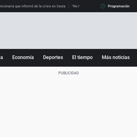
uncionaria que informó de la crisis en Ceuta
"No hay mafias, que no nos engañen": exper
Programación
ña
Economía
Deportes
El tiempo
Más noticias
Fútbol
Sociedad
Baloncesto
Mundo
Tenis
Salud
Motor
Cultura
Ciencia y Tecnología
adrid
Gastronomía
nciana
Medio ambiente