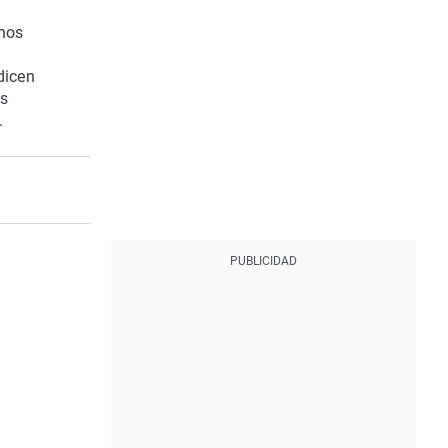
anos
dicen
ás
.