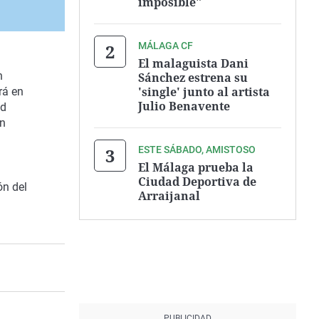
imposible"
MÁLAGA CF
El malaguista Dani
n
Sánchez estrena su
'single' junto al artista
rá en
Julio Benavente
ad
un
ESTE SÁBADO, AMISTOSO
El Málaga prueba la
á
Ciudad Deportiva de
ón del
Arraijanal