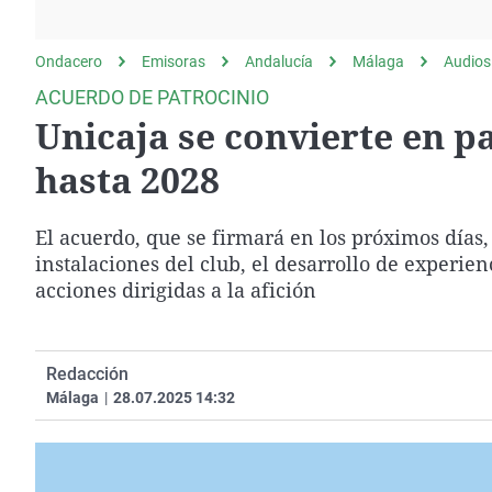
La rosa de los vientos
Caso
Extremadura
Gente viajera
Retornados
Galicia
Ondacero
Emisoras
Andalucía
Málaga
Audios
Como el perro y el
Equipo de investigación
La Rioja
ACUERDO DE PATROCINIO
gato
Unicaja se convierte en p
Operación Viuda
Navarra
Negra
País Vasco
hasta 2028
El acuerdo, que se firmará en los próximos días
instalaciones del club, el desarrollo de experien
acciones dirigidas a la afición
Redacción
Málaga
|
28.07.2025 14:32