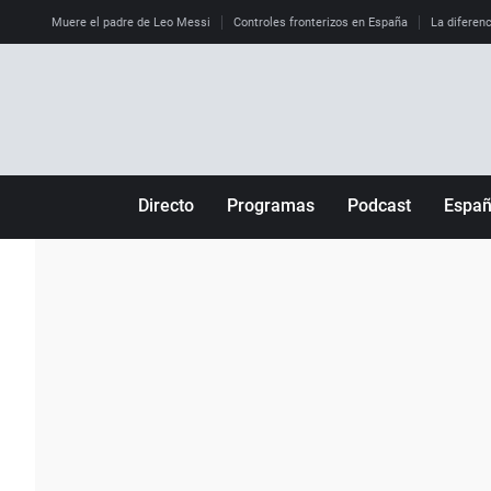
Muere el padre de Leo Messi
Controles fronterizos en España
La diferenc
Directo
Programas
Podcast
Espa
Más de uno
Los Perseguidos
Andalucía
Por fin
Malas decisiones
Aragón
Julia en la onda
Expedientes del más allá
Baleares
La brújula
El viaje del Guernica
Cantabria
Radioestadio
Invisibles
Cataluña
Radioestadio noche
Prohibido morirse
Comunidad de M
El colegio invisible
Esto no ha pasado
Comunitat Vale