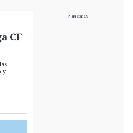
ga CF
las
a y