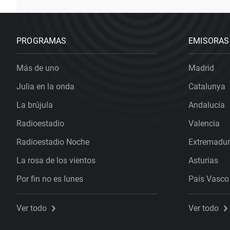
PROGRAMAS
EMISORAS
Más de uno
Madrid
Julia en la onda
Catalunya
La brújula
Andalucía
Radioestadio
Valencia
Radioestadio Noche
Extremadu
La rosa de los vientos
Asturias
Por fin no es lunes
País Vasco
Ver todo
Ver todo