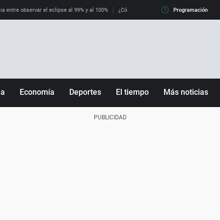
ia entre observar el eclipse al 99% y al 100%
¿Cómo es llegar a Italia con controles fro
Programación
ña
Economía
Deportes
El tiempo
Más noticias
Fútbol
Sociedad
Baloncesto
Mundo
Tenis
Salud
Motor
Cultura
Ciencia y Tecnología
adrid
Gastronomía
nciana
Medio ambiente