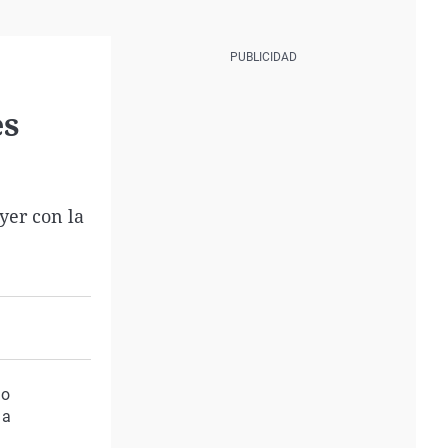
es
yer con la
do
 a