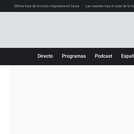
Última hora de la crisis migratoria en Ceuta
Las razones tras el cese de la f
Directo
Programas
Podcast
Espa
Más de uno
Los Perseguidos
Andalucía
Por fin
Malas decisiones
Aragón
Julia en la onda
Expedientes del más allá
Baleares
La brújula
El viaje del Guernica
Cantabria
Radioestadio
Invisibles
Cataluña
Radioestadio noche
Prohibido morirse
Comunidad de M
El colegio invisible
Esto no ha pasado
Comunitat Vale