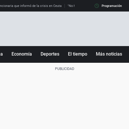
uncionaria que informó de la crisis en Ceuta
"No hay mafias, que no nos engañen": exper
Programación
ña
Economía
Deportes
El tiempo
Más noticias
Fútbol
Sociedad
Baloncesto
Mundo
Tenis
Salud
Motor
Cultura
Ciencia y Tecnología
adrid
Gastronomía
nciana
Medio ambiente