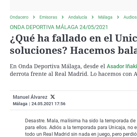
La rosa de los vientos
Caso
Extremadura
Gente viajera
Retornados
Galicia
Ondacero
Emisoras
Andalucía
Málaga
Audios
Como el perro y el
Equipo de investigación
La Rioja
ONDA DEPORTIVA MÁLAGA 24/05/2021
gato
¿Qué ha fallado en el Uni
Operación Viuda
Navarra
Negra
País Vasco
soluciones? Hacemos bal
En Onda Deportiva Málaga, desde el
Asador Iñak
derrota frente al Real Madrid. Lo hacemos con 
Manuel Álvarez
Málaga
|
24.05.2021 17:56
Desastre. Mala, malísima ha sido la temporada de
para ellos. Adiós a la temporada para Unicaja, no e
todo un Real Madrid sin nada en juego, pero perdió