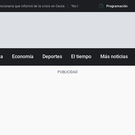
uncionaria que informó de la crisis en Ceuta
"No hay mafias, que no nos engañen": exper
Programación
ña
Economía
Deportes
El tiempo
Más noticias
Fútbol
Sociedad
Baloncesto
Mundo
Tenis
Salud
Motor
Cultura
Ciencia y Tecnología
adrid
Gastronomía
nciana
Medio ambiente