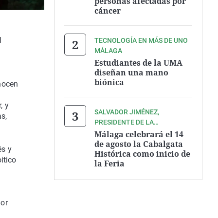
personas afectadas por
cáncer
l
TECNOLOGÍA EN MÁS DE UNO
MÁLAGA
Estudiantes de la UMA
diseñan una mano
biónica
onocen
, y
SALVADOR JIMÉNEZ,
s,
PRESIDENTE DE LA
ASOCIACIÓN ZEGRÍ
Málaga celebrará el 14
de agosto la Cabalgata
és y
Histórica como inicio de
itico
la Feria
por