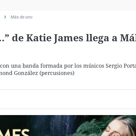
Virales
Televisión
Más de uno
Elecciones
…” de Katie James llega a Má
 con una banda formada por los músicos Sergio Port
aymond González (percusiones)