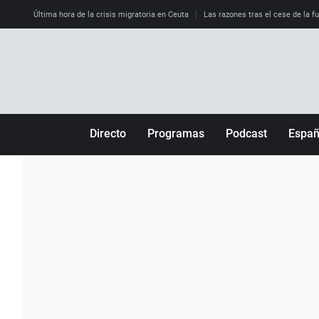
Última hora de la crisis migratoria en Ceuta
Las razones tras el cese de la f
Directo
Programas
Podcast
Espa
Más de uno
Los Perseguidos
Andalucía
Por fin
Malas decisiones
Aragón
Julia en la onda
Expedientes del más allá
Baleares
La brújula
El viaje del Guernica
Cantabria
Radioestadio
Invisibles
Cataluña
Radioestadio noche
Prohibido morirse
Comunidad de M
El colegio invisible
Esto no ha pasado
Comunitat Vale