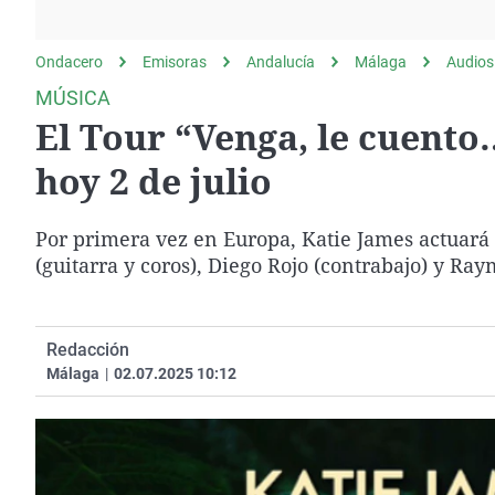
La rosa de los vientos
Caso
Extremadura
Gente viajera
Retornados
Galicia
Ondacero
Emisoras
Andalucía
Málaga
Audios
Como el perro y el
Equipo de investigación
La Rioja
MÚSICA
gato
El Tour “Venga, le cuento
Operación Viuda
Navarra
Negra
País Vasco
hoy 2 de julio
Por primera vez en Europa, Katie James actuará
(guitarra y coros), Diego Rojo (contrabajo) y R
Redacción
Málaga
|
02.07.2025 10:12