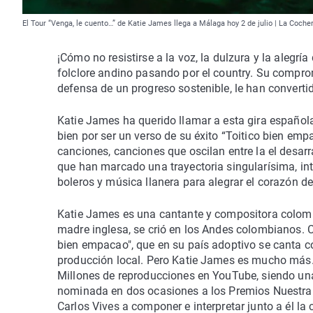
El Tour “Venga, le cuento…” de Katie James llega a Málaga hoy 2 de julio | La Coche
¡Cómo no resistirse a la voz, la dulzura y la alegrí
folclore andino pasando por el country. Su compr
defensa de un progreso sostenible, le han convert
Katie James ha querido llamar a esta gira español
bien por ser un verso de su éxito “Toitico bien emp
canciones, canciones que oscilan entre la el desarra
que han marcado una trayectoria singularísima, int
boleros y música llanera para alegrar el corazón d
Katie James es una cantante y compositora colombo
madre inglesa, se crió en los Andes colombianos. C
bien empacao", que en su país adoptivo se canta c
producción local. Pero Katie James es mucho más
Millones de reproducciones en YouTube, siendo u
nominada en dos ocasiones a los Premios Nuestra T
Carlos Vives a componer e interpretar junto a él la 