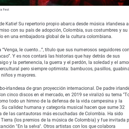
ra Fest
a de Katie! Su repertorio propio abarca desde música irlandesa a
omiso con su país de adopción, Colombia, sus costumbres y su
ido en una embajadora global de la cultura colombiana.
a “Venga, le cuento…”, título que sus numerosos seguidores c
acao”. Y es nos contará las historias que hay detrás de sus
igo y la pertenencia, la guerra y el perdón, la soledad y el amor
ercultural pero siempre optimista: bambucos, pasillos, guabina
e niños y mayores.
-irlandesa de gran proyección internacional. De padre irland
on cinco discos en el mercado, en 2019 se viralizó su tema "To
omo todo un himno de la defensa de la vida campesina y la
. Su calidez humana y categoría musical hacen que sume 32
na de las cantautoras más escuchadas de Colombia. Ha sido
ierra (los premios de la música de Colombia) y fue invitada 
canción "En la selva". Otros artistas con los que colabora