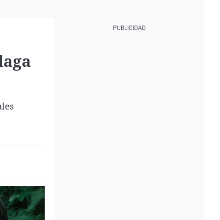
laga
ales