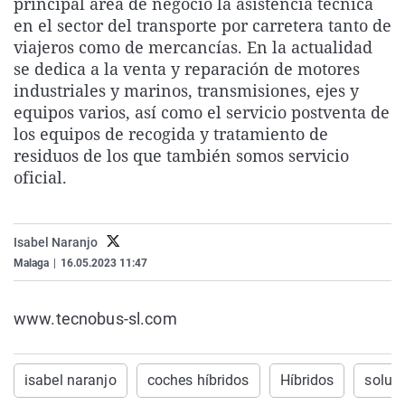
principal area de negocio la asistencia técnica
La rosa de los vientos
Caso
Extremadura
Virales
en el sector del transporte por carretera tanto de
viajeros como de mercancías. En la actualidad
Gente viajera
Retornados
Galicia
Televisión
se dedica a la venta y reparación de motores
Como el perro y el gat
Equipo de investigaci
La Rioja
Elecciones
industriales y marinos, transmisiones, ejes y
equipos varios, así como el servicio postventa de
Operación Viuda Negr
Navarra
los equipos de recogida y tratamiento de
País Vasco
residuos de los que también somos servicio
oficial.
Isabel Naranjo
Malaga
|
16.05.2023 11:47
www.tecnobus-sl.com
isabel naranjo
coches híbridos
Híbridos
soluc