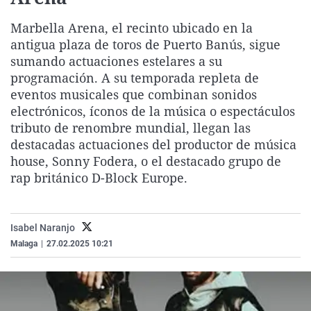
La rosa de los vientos
Caso
Extremadura
Virales
Marbella Arena, el recinto ubicado en la
Gente viajera
Retornados
Galicia
Televisión
antigua plaza de toros de Puerto Banús, sigue
sumando actuaciones estelares a su
Como el perro y el gat
Equipo de investigaci
La Rioja
Elecciones
programación. A su temporada repleta de
Operación Viuda Negr
Navarra
eventos musicales que combinan sonidos
País Vasco
electrónicos, íconos de la música o espectáculos
tributo de renombre mundial, llegan las
destacadas actuaciones del productor de música
house, Sonny Fodera, o el destacado grupo de
rap británico D-Block Europe.
Isabel Naranjo
Malaga
|
27.02.2025 10:21