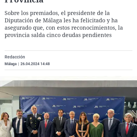
La rosa de los vientos
Caso
Extremadura
Virales
Sobre los premiados, el presidente de la
Gente viajera
Retornados
Galicia
Televisión
Diputación de Málaga les ha felicitado y ha
Como el perro y el gat
Equipo de investigaci
La Rioja
Elecciones
asegurado que, con estos reconocimientos, la
provincia salda cinco deudas pendientes
Operación Viuda Negr
Navarra
País Vasco
Redacción
Málaga
|
26.04.2024 14:48