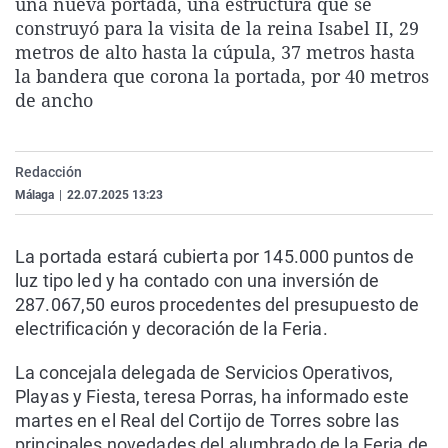
una nueva portada, una estructura que se
La rosa de los vientos
Caso
Extremadura
Virales
construyó para la visita de la reina Isabel II, 29
metros de alto hasta la cúpula, 37 metros hasta
Gente viajera
Retornados
Galicia
Televisión
la bandera que corona la portada, por 40 metros
Como el perro y el gat
Equipo de investigaci
La Rioja
Elecciones
de ancho
Operación Viuda Negr
Navarra
País Vasco
Redacción
Málaga
|
22.07.2025 13:23
La portada estará cubierta por 145.000 puntos de
luz tipo led y ha contado con una inversión de
287.067,50 euros procedentes del presupuesto de
electrificación y decoración de la Feria.
La concejala delegada de Servicios Operativos,
Playas y Fiesta, teresa Porras, ha informado este
martes en el Real del Cortijo de Torres sobre las
principales novedades del alumbrado de la Feria de