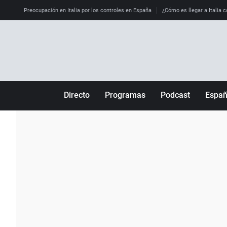
Preocupación en Italia por los controles en España
¿Cómo es llegar a Italia c
Directo
Programas
Podcast
Espa
Más de uno
Los Perseguidos
Andalucía
Por fin
Malas decisiones
Aragón
Julia en la onda
Expedientes del más allá
Baleares
La brújula
El viaje del Guernica
Cantabria
Radioestadio
Invisibles
Cataluña
Radioestadio noche
Prohibido morirse
Comunidad de M
El colegio invisible
Esto no ha pasado
Comunitat Vale