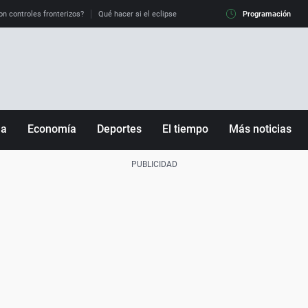
on controles fronterizos?
Qué hacer si el eclipse me pilla conduciendo
Programación
Qué tiempo 
ña
Economía
Deportes
El tiempo
Más noticias
Fútbol
Sociedad
Baloncesto
Mundo
Tenis
Salud
Motor
Cultura
Ciencia y Tecnología
adrid
Gastronomía
nciana
Medio ambiente