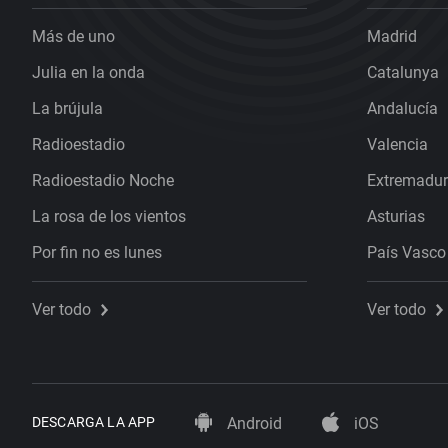
Más de uno
Madrid
Julia en la onda
Catalunya
La brújula
Andalucía
Radioestadio
Valencia
Radioestadio Noche
Extremadu
La rosa de los vientos
Asturias
Por fin no es lunes
País Vasco
Ver todo
Ver todo
DESCARGA LA APP
Android
iOS