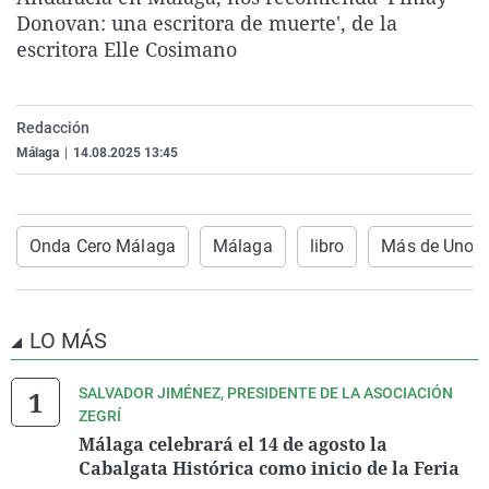
La rosa de los vientos
Caso
Extremadura
Virales
Donovan: una escritora de muerte', de la
escritora Elle Cosimano
Gente viajera
Retornados
Galicia
Televisión
Como el perro y el gat
Equipo de investigaci
La Rioja
Elecciones
Redacción
Operación Viuda Negr
Navarra
Málaga
|
14.08.2025 13:45
País Vasco
Onda Cero Málaga
Málaga
libro
Más de Uno 
LO MÁS
SALVADOR JIMÉNEZ, PRESIDENTE DE LA ASOCIACIÓN
ZEGRÍ
Málaga celebrará el 14 de agosto la
Cabalgata Histórica como inicio de la Feria