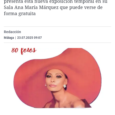
presenta esta nueva exposición temporal en su
La rosa de los vientos
Caso
Extremadura
Virales
Sala Ana María Márquez que puede verse de
forma gratuita
Gente viajera
Retornados
Galicia
Televisión
Como el perro y el gat
Equipo de investigaci
La Rioja
Elecciones
Operación Viuda Negr
Navarra
Redacción
Málaga
|
23.07.2025 09:07
País Vasco