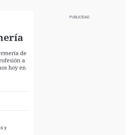
mería
fermería de
rofesión a
mos hoy en
as y