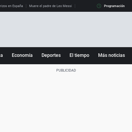
erizos en España
Muere el padre de Leo Messi
La diferencia entre observar el eclip
Programación
ña
Economía
Deportes
El tiempo
Más noticias
Fútbol
Sociedad
Baloncesto
Mundo
Tenis
Salud
Motor
Cultura
Ciencia y Tecnología
adrid
Gastronomía
nciana
Medio ambiente