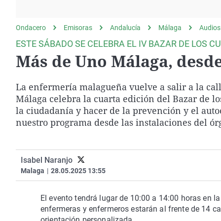
La rosa de los vientos
Caso
Extremadura
Gente viajera
Retornados
Galicia
Ondacero
Emisoras
Andalucía
Málaga
Audios
Como el perro y el
Equipo de investigación
La Rioja
ESTE SÁBADO SE CELEBRA EL IV BAZAR DE LOS C
gato
Más de Uno Málaga, desde 
Operación Viuda
Navarra
Negra
País Vasco
La enfermería malagueña vuelve a salir a la call
Málaga celebra la cuarta edición del Bazar de lo
la ciudadanía y hacer de la prevención y el au
nuestro programa desde las instalaciones del ór
Isabel Naranjo
Malaga
|
28.05.2025 13:55
El evento tendrá lugar de 10:00 a 14:00 horas en l
enfermeras y enfermeros estarán al frente de 14 ca
orientación personalizada.