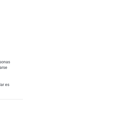
rsonas
arse
ar es