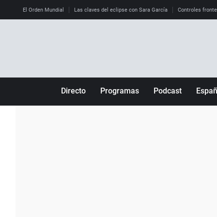
El Orden Mundial
Las claves del eclipse con Sara García
Controles front
Directo
Programas
Podcast
Espa
Más de uno
Los Perseguidos
Andalucía
Por fin
Malas decisiones
Aragón
Julia en la onda
Expedientes del más allá
Baleares
La brújula
El viaje del Guernica
Cantabria
Radioestadio
Invisibles
Cataluña
Radioestadio noche
Prohibido morirse
Comunidad de M
El colegio invisible
Esto no ha pasado
Comunitat Vale