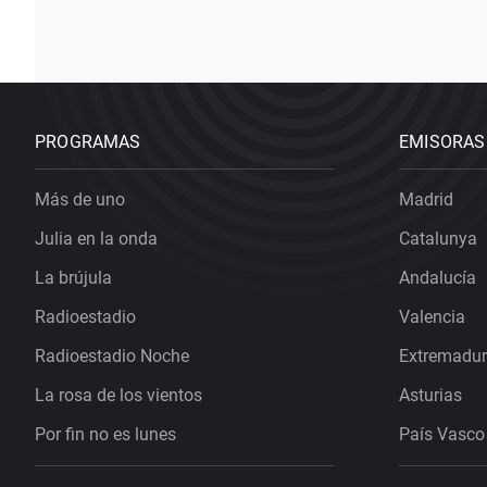
PROGRAMAS
EMISORAS
Más de uno
Madrid
Julia en la onda
Catalunya
La brújula
Andalucía
Radioestadio
Valencia
Radioestadio Noche
Extremadu
La rosa de los vientos
Asturias
Por fin no es lunes
País Vasco