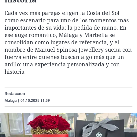
La rosa de los vientos
Caso
Extremadura
Virales
Cada vez más parejas eligen la Costa del Sol
Gente viajera
Retornados
Galicia
Televisión
como escenario para uno de los momentos más
Como el perro y el gat
Equipo de investigaci
La Rioja
Elecciones
importantes de su vida: la pedida de mano. En
ese auge romántico, Málaga y Marbella se
Operación Viuda Negr
Navarra
consolidan como lugares de referencia, y el
País Vasco
nombre de Manuel Spinosa Jewellery suena con
fuerza entre quienes buscan algo más que un
anillo: una experiencia personalizada y con
historia
Redacción
Málaga
|
01.10.2025 11:59