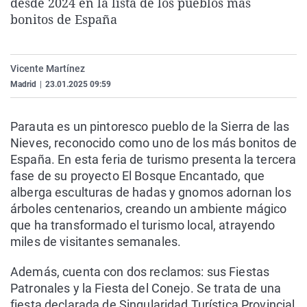
desde 2024 en la lista de los pueblos más
La rosa de los vientos
Caso
Extremadura
Virales
bonitos de España
Gente viajera
Retornados
Galicia
Televisión
Como el perro y el gat
Equipo de investigaci
La Rioja
Elecciones
Vicente Martínez
Operación Viuda Negr
Navarra
Madrid
|
23.01.2025 09:59
País Vasco
Parauta es un pintoresco pueblo de la Sierra de las
Nieves, reconocido como uno de los más bonitos de
España. En esta feria de turismo presenta la tercera
fase de su proyecto El Bosque Encantado, que
alberga esculturas de hadas y gnomos adornan los
árboles centenarios, creando un ambiente mágico
que ha transformado el turismo local, atrayendo
miles de visitantes semanales.
Además, cuenta con dos reclamos: sus Fiestas
Patronales y la Fiesta del Conejo. Se trata de una
fiesta declarada de Singularidad Turística Provincial