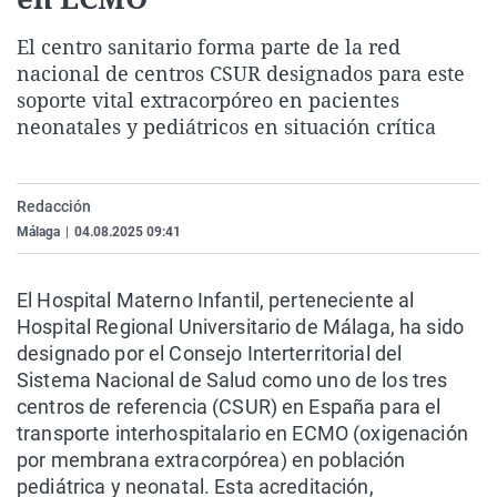
La rosa de los vientos
Caso
Extremadura
Virales
El centro sanitario forma parte de la red
Gente viajera
Retornados
Galicia
Televisión
nacional de centros CSUR designados para este
Como el perro y el gat
Equipo de investigaci
La Rioja
Elecciones
soporte vital extracorpóreo en pacientes
neonatales y pediátricos en situación crítica
Operación Viuda Negr
Navarra
País Vasco
Redacción
Málaga
|
04.08.2025 09:41
El Hospital Materno Infantil, perteneciente al
Hospital Regional Universitario de Málaga, ha sido
designado por el Consejo Interterritorial del
Sistema Nacional de Salud como uno de los tres
centros de referencia (CSUR) en España para el
transporte interhospitalario en ECMO (oxigenación
por membrana extracorpórea) en población
pediátrica y neonatal. Esta acreditación,