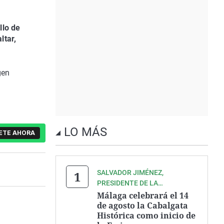
llo de
ltar,
gen
LO MÁS
ETE AHORA
SALVADOR JIMÉNEZ,
PRESIDENTE DE LA
ASOCIACIÓN ZEGRÍ
Málaga celebrará el 14
de agosto la Cabalgata
Histórica como inicio de