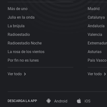
Más de uno
Madrid
Julia en la onda
Catalunya
La brújula
Andalucía
Radioestadio
Valencia
Radioestadio Noche
Extremadu
La rosa de los vientos
Asturias
Por fin no es lunes
País Vasco
Ver todo
Ver todo
DESCARGA LA APP
Android
iOS