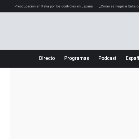
Preocupación en Italia por los controles en España
¿Cómo es llegar a Italia c
Directo
Programas
Podcast
Espa
Más de uno
Los Perseguidos
Andalucía
Por fin
Malas decisiones
Aragón
Julia en la onda
Expedientes del más allá
Baleares
La brújula
El viaje del Guernica
Cantabria
Radioestadio
Invisibles
Cataluña
Radioestadio noche
Prohibido morirse
Comunidad de M
El colegio invisible
Esto no ha pasado
Comunitat Vale