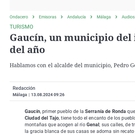
La rosa de los vientos
Caso
Extremadura
Gente viajera
Retornados
Galicia
Ondacero
Emisoras
Andalucía
Málaga
Audios
Como el perro y el
Equipo de investigación
La Rioja
TURISMO
gato
Gaucín, un municipio del i
Operación Viuda
Navarra
Negra
País Vasco
del año
Hablamos con el alcalde del municipio, Pedro 
Redacción
Málaga
|
13.08.2024 09:26
Gaucí­n
, primer pueblo de la
Serraní­a de Ronda
que
Ciudad del Tajo
, tiene todo el encanto de los puebl
montañas que acogen al rí­o
Genal
; sus calles, de 
la gracia blanca de sus casas se adorna sin recato 