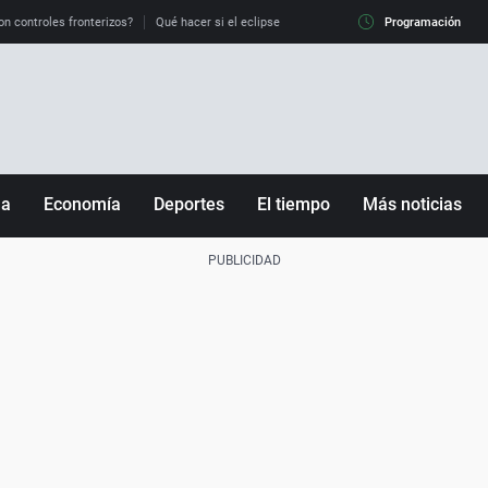
on controles fronterizos?
Qué hacer si el eclipse me pilla conduciendo
Programación
Qué tiempo 
ña
Economía
Deportes
El tiempo
Más noticias
Fútbol
Sociedad
Baloncesto
Mundo
Tenis
Salud
Motor
Cultura
Ciencia y Tecnología
adrid
Gastronomía
nciana
Medio ambiente