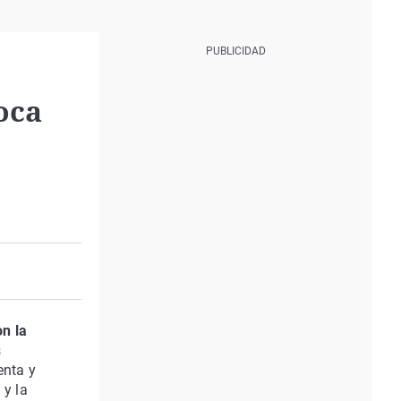
oca
n la
s
enta y
 y la