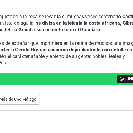
ajustado a la roca se levanta el muchas veces centenario
Casti
a vista de águila,
se divisa en la lejaní­a la costa africana, Gibra
o del rí­o Genal a su encuentro con el Guadiaro.
 es de extrañar que imprimiera en la retina de muchos una ima
rter o Gerald Brenan quisieron dejar ilustrado con detalle su
ién el carácter afable y abierto de su gente: nobles, leales y
illa.
ÚN
Más de Uno Málaga