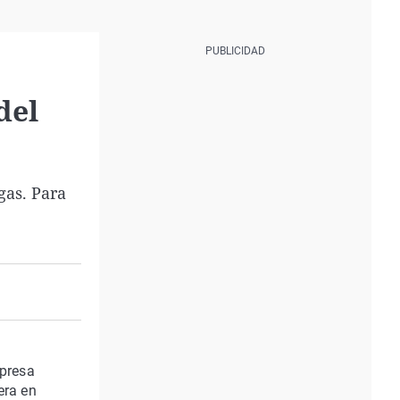
del
gas. Para
mpresa
era en