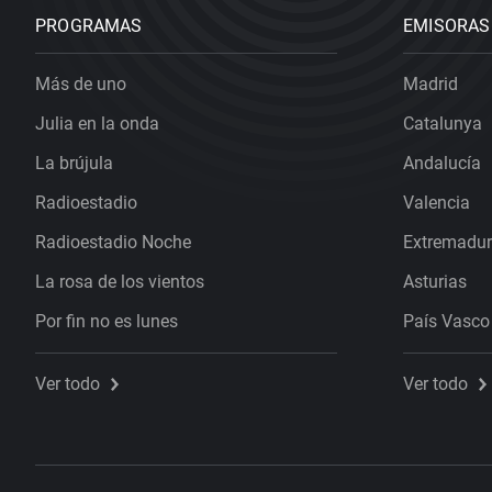
PROGRAMAS
EMISORAS
Más de uno
Madrid
Julia en la onda
Catalunya
La brújula
Andalucía
Radioestadio
Valencia
Radioestadio Noche
Extremadu
La rosa de los vientos
Asturias
Por fin no es lunes
País Vasco
Ver todo
Ver todo