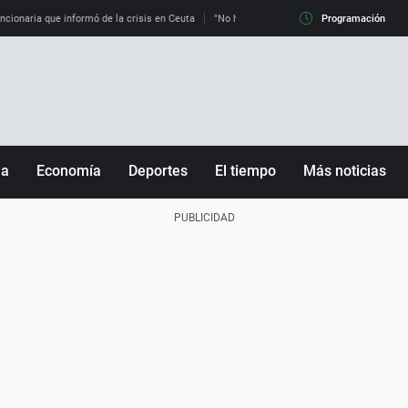
uncionaria que informó de la crisis en Ceuta
"No hay mafias, que no nos engañen": exper
Programación
ña
Economía
Deportes
El tiempo
Más noticias
Fútbol
Sociedad
Baloncesto
Mundo
Tenis
Salud
Motor
Cultura
Ciencia y Tecnología
adrid
Gastronomía
nciana
Medio ambiente