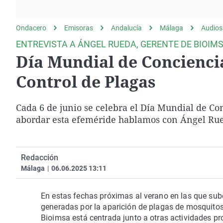
La rosa de los vientos
Caso
Extremadura
Gente viajera
Retornados
Galicia
Ondacero
Emisoras
Andalucía
Málaga
Audios
Como el perro y el
Equipo de investigación
La Rioja
ENTREVISTA A ÁNGEL RUEDA, GERENTE DE BIOIM
gato
Día Mundial de Concienci
Operación Viuda
Navarra
Negra
País Vasco
Control de Plagas
Cada 6 de junio se celebra el Día Mundial de Co
abordar esta efeméride hablamos con Ángel Rue
Redacción
Málaga
|
06.06.2025 13:11
En estas fechas próximas al verano en las que sub
generadas por la aparición de plagas de mosquitos, 
Bioimsa está centrada junto a otras actividades pr