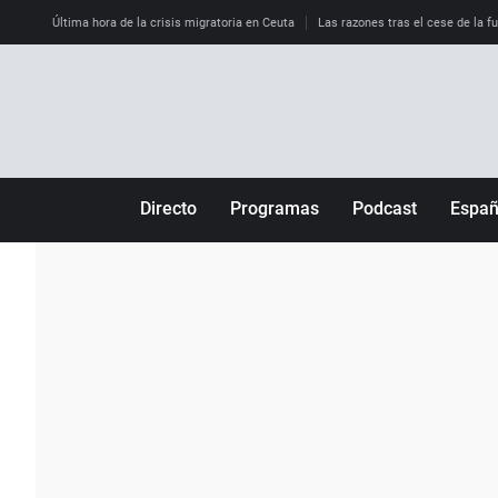
Última hora de la crisis migratoria en Ceuta
Las razones tras el cese de la f
Directo
Programas
Podcast
Espa
Más de uno
Los Perseguidos
Andalucía
Por fin
Malas decisiones
Aragón
Julia en la onda
Expedientes del más allá
Baleares
La brújula
El viaje del Guernica
Cantabria
Radioestadio
Invisibles
Cataluña
Radioestadio noche
Prohibido morirse
Comunidad de M
El colegio invisible
Esto no ha pasado
Comunitat Vale