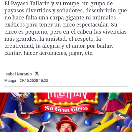
El Payaso Tallarín y su troupe, un grupo de
La rosa de los vientos
Caso
Extremadura
Virales
payasos divertidos y soñadores, descubrirán que
Gente viajera
Retornados
Galicia
Televisión
no hace falta una carpa gigante ni animales
exóticos para tener un circo espectacular. Su
Como el perro y el gat
Equipo de investigaci
La Rioja
Elecciones
circo es pequeño, pero en él caben las vivencias
Operación Viuda Negr
Navarra
más grandes: la amistad, el respeto, la
creatividad, la alegría y el amor por bailar,
País Vasco
cantar, hacer acrobacias, jugar, etc.
Isabel Naranjo
Malaga
|
29.10.2025 10:23