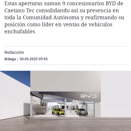
Estas aperturas suman 9 concesionarios BYD de
La rosa de los vientos
Caso
Extremadura
Virales
Caetano Tec consolidando así su presencia en
Gente viajera
Retornados
Galicia
Televisión
toda la Comunidad Autónoma y reafirmando su
posición como líder en ventas de vehículos
Como el perro y el gat
Equipo de investigaci
La Rioja
Elecciones
enchufables
Operación Viuda Negr
Navarra
País Vasco
Redacción
Málaga
|
30.06.2025 09:55