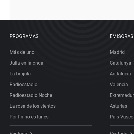
PROGRAMAS
EMISORAS
Más de uno
Madrid
Julia en la onda
Catalunya
La brújula
Andalucía
Radioestadio
Valencia
Radioestadio Noche
Extremadu
La rosa de los vientos
Asturias
Por fin no es lunes
País Vasco
Ver todo
Ver todo