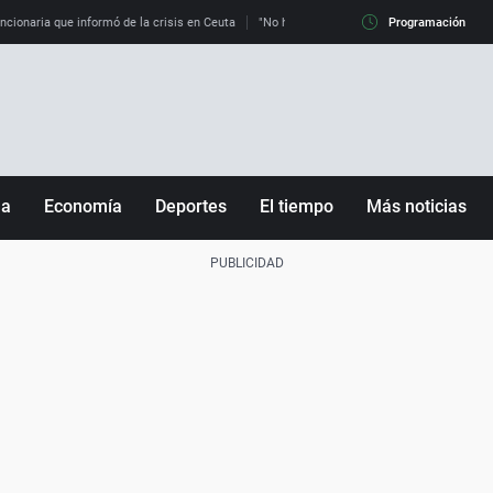
uncionaria que informó de la crisis en Ceuta
"No hay mafias, que no nos engañen": exper
Programación
ña
Economía
Deportes
El tiempo
Más noticias
Fútbol
Sociedad
Baloncesto
Mundo
Tenis
Salud
Motor
Cultura
Ciencia y Tecnología
adrid
Gastronomía
nciana
Medio ambiente