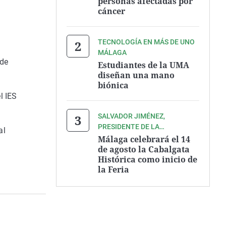
personas afectadas por
cáncer
TECNOLOGÍA EN MÁS DE UNO
MÁLAGA
 de
Estudiantes de la UMA
diseñan una mano
biónica
l IES
SALVADOR JIMÉNEZ,
PRESIDENTE DE LA
al
ASOCIACIÓN ZEGRÍ
Málaga celebrará el 14
de agosto la Cabalgata
Histórica como inicio de
la Feria