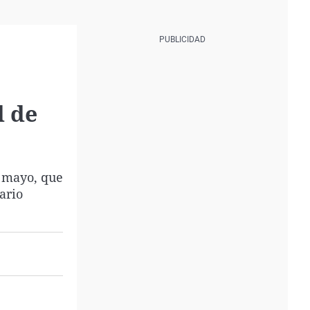
d de
e mayo, que
ario