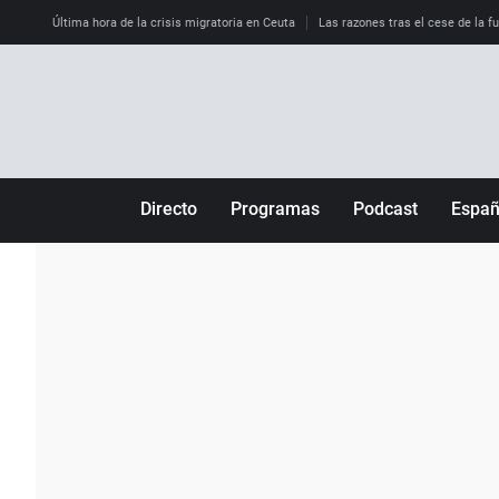
Última hora de la crisis migratoria en Ceuta
Las razones tras el cese de la f
Directo
Programas
Podcast
Espa
Más de uno
Los Perseguidos
Andalucía
Por fin
Malas decisiones
Aragón
Julia en la onda
Expedientes del más allá
Baleares
La brújula
El viaje del Guernica
Cantabria
Radioestadio
Invisibles
Cataluña
Radioestadio noche
Prohibido morirse
Comunidad de M
El colegio invisible
Esto no ha pasado
Comunitat Vale