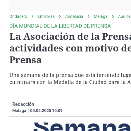
La rosa de los vientos
Caso
Extremadura
Gente viajera
Retornados
Galicia
Ondacero
Emisoras
Andalucía
Málaga
Audios
Como el perro y el
Equipo de investigación
La Rioja
DÍA MUNDIAL DE LA LIBERTAD DE PRENSA
gato
La Asociación de la Prens
Operación Viuda
Navarra
Negra
País Vasco
actividades con motivo de
Prensa
Una semana de la prensa que está teniendo luga
culminará con la Medalla de la Ciudad para la A
Redacción
Málaga
|
05.05.2025 10:09