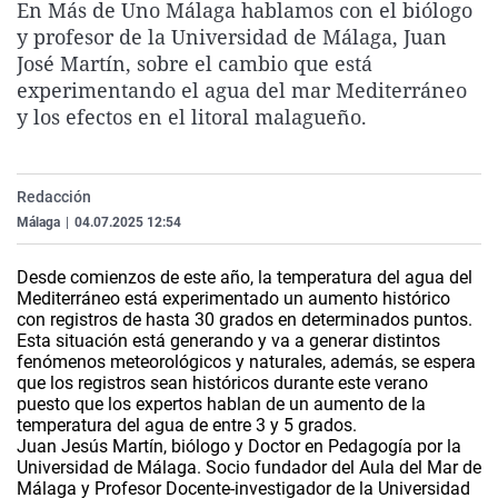
En Más de Uno Málaga hablamos con el biólogo
La rosa de los vientos
Caso
Extremadura
Virales
y profesor de la Universidad de Málaga, Juan
Gente viajera
Retornados
Galicia
Televisión
José Martín, sobre el cambio que está
experimentando el agua del mar Mediterráneo
Como el perro y el gat
Equipo de investigaci
La Rioja
Elecciones
y los efectos en el litoral malagueño.
Operación Viuda Negr
Navarra
País Vasco
Redacción
Málaga
|
04.07.2025 12:54
Desde comienzos de este año, la temperatura del agua del
Mediterráneo está experimentado un aumento histórico
con registros de hasta 30 grados en determinados puntos.
Esta situación está generando y va a generar distintos
fenómenos meteorológicos y naturales, además, se espera
que los registros sean históricos durante este verano
puesto que los expertos hablan de un aumento de la
temperatura del agua de entre 3 y 5 grados.
Juan Jesús Martín, biólogo y Doctor en Pedagogía por la
Universidad de Málaga. Socio fundador del Aula del Mar de
Málaga y Profesor Docente-investigador de la Universidad