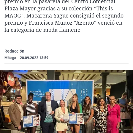
premio en la pasarela del Centro Comercial
La rosa de los vientos
Caso
Extremadura
Virales
Plaza Mayor gracias a su colección “This is
MAOG”. Macarena Yagüe consiguió el segundo
Gente viajera
Retornados
Galicia
Televisión
premio y Francisca Muñoz “Azento” venció en
Como el perro y el gat
Equipo de investigaci
La Rioja
Elecciones
la categoría de moda flamenc
Operación Viuda Negr
Navarra
País Vasco
Redacción
Málaga
|
20.09.2022 13:59