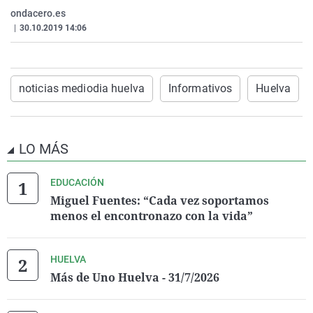
La rosa de los vientos
Caso
Extremadura
Virales
ondacero.es
|
30.10.2019 14:06
Gente viajera
Retornados
Galicia
Televisión
Como el perro y el gat
Equipo de investigaci
La Rioja
Elecciones
Operación Viuda Negr
Navarra
noticias mediodia huelva
Informativos
Huelva
País Vasco
LO MÁS
EDUCACIÓN
Miguel Fuentes: “Cada vez soportamos
menos el encontronazo con la vida”
HUELVA
Más de Uno Huelva - 31/7/2026