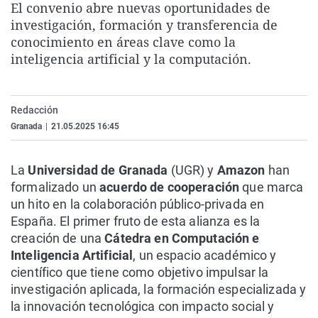
El convenio abre nuevas oportunidades de
La rosa de los vientos
Caso
Extremadura
Virales
investigación, formación y transferencia de
Gente viajera
Retornados
Galicia
Televisión
conocimiento en áreas clave como la
inteligencia artificial y la computación.
Como el perro y el gat
Equipo de investigaci
La Rioja
Elecciones
Operación Viuda Negr
Navarra
Redacción
País Vasco
Granada
|
21.05.2025 16:45
La
Universidad de Granada
(UGR) y
Amazon
han
formalizado un
acuerdo de cooperación
que marca
un hito en la colaboración público-privada en
España. El primer fruto de esta alianza es la
creación de una
Cátedra en Computación e
Inteligencia Artificial
, un espacio académico y
científico que tiene como objetivo impulsar la
investigación aplicada, la formación especializada y
la innovación tecnológica con impacto social y