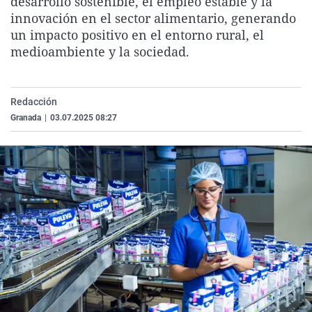
desarrollo sostenible, el empleo estable y la
La rosa de los vientos
Caso
Extremadura
Virales
innovación en el sector alimentario, generando
un impacto positivo en el entorno rural, el
Gente viajera
Retornados
Galicia
Televisión
medioambiente y la sociedad.
Como el perro y el gat
Equipo de investigaci
La Rioja
Elecciones
Operación Viuda Negr
Navarra
Redacción
País Vasco
Granada
|
03.07.2025 08:27