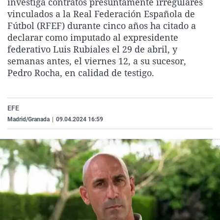
investiga contratos presuntamente irregulares
La rosa de los vientos
Caso
Extremadura
Virales
vinculados a la Real Federación Española de
Fútbol (RFEF) durante cinco años ha citado a
Gente viajera
Retornados
Galicia
Televisión
declarar como imputado al expresidente
Como el perro y el gat
Equipo de investigaci
La Rioja
Elecciones
federativo Luis Rubiales el 29 de abril, y
semanas antes, el viernes 12, a su sucesor,
Operación Viuda Negr
Navarra
Pedro Rocha, en calidad de testigo.
País Vasco
EFE
Madrid/Granada
|
09.04.2024 16:59