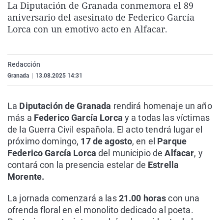
La Diputación de Granada conmemora el 89
La rosa de los vientos
Caso
Extremadura
Virales
aniversario del asesinato de Federico García
Gente viajera
Retornados
Galicia
Televisión
Lorca con un emotivo acto en Alfacar.
Como el perro y el gat
Equipo de investigaci
La Rioja
Elecciones
Operación Viuda Negr
Navarra
Redacción
Granada
|
13.08.2025 14:31
País Vasco
La
Diputación de Granada
rendirá homenaje un año
más a
Federico García Lorca
y a todas las víctimas
de la Guerra Civil española. El acto tendrá lugar el
próximo domingo,
17 de agosto
, en el
Parque
Federico García Lorca
del municipio de
Alfacar
, y
contará con la presencia estelar de
Estrella
Morente.
La jornada comenzará a las
21.00 horas
con una
ofrenda floral en el monolito dedicado al poeta.