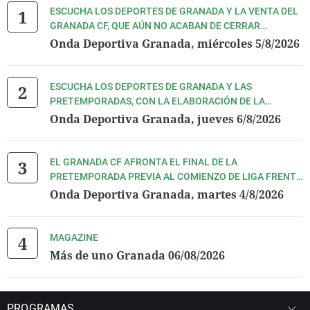
ESCUCHA LOS DEPORTES DE GRANADA Y LA VENTA DEL
GRANADA CF, QUE AÚN NO ACABAN DE CERRAR
DEFINITIVAMENTE, CON PEDRO LARA Y TODO SU
Onda Deportiva Granada, miércoles 5/8/2026
EQUIPO
ESCUCHA LOS DEPORTES DE GRANADA Y LAS
PRETEMPORADAS, CON LA ELABORACIÓN DE LA
PLANTILLA, DEL GRANADA CF Y COVIRÁN GRANADA,
Onda Deportiva Granada, jueves 6/8/2026
CON PEDRO LARA Y TODO SU EQUIPO
EL GRANADA CF AFRONTA EL FINAL DE LA
PRETEMPORADA PREVIA AL COMIENZO DE LIGA FRENTE
AL REAL OVIEDO. ESCÚCHALO TODO DE LA MANO DE
Onda Deportiva Granada, martes 4/8/2026
PEDRO LARA Y TODO SU EQUIPO
MAGAZINE
Más de uno Granada 06/08/2026
PROGRAMAS