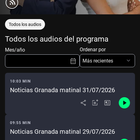
Todos los audios
Todos los audios del programa
Ordenar por
Mes/año
Más recientes
10:03 MIN
Noticias Granada matinal 31/07/2026
Ene
Feb
Mar
Abr
May
Jun
Jul
Ago
Sep
Oct
Nov
Dic
09:55 MIN
Noticias Granada matinal 29/07/2026
Borrar
Mes actual