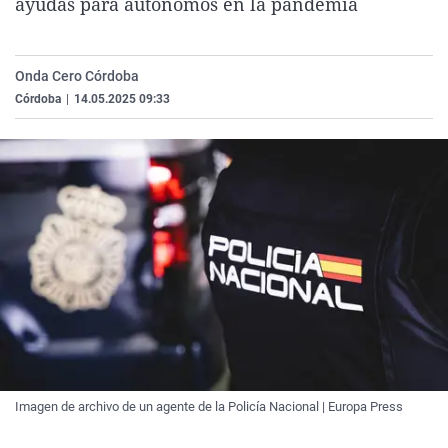
ayudas para autónomos en la pandemia
La rosa de los vientos
Caso
Extremadura
Virales
Gente viajera
Retornados
Galicia
Televisión
Onda Cero Córdoba
Como el perro y el gat
Equipo de investigaci
La Rioja
Elecciones
Córdoba
|
14.05.2025 09:33
Operación Viuda Negr
Navarra
País Vasco
Imagen de archivo de un agente de la Policía Nacional | Europa Press