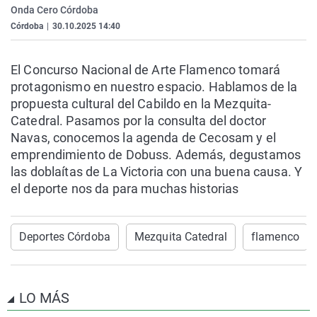
Onda Cero Córdoba
La rosa de los vientos
Caso
Extremadura
Virales
Córdoba
|
30.10.2025 14:40
Gente viajera
Retornados
Galicia
Televisión
Como el perro y el gat
Equipo de investigaci
La Rioja
Elecciones
El Concurso Nacional de Arte Flamenco tomará
protagonismo en nuestro espacio. Hablamos de la
Operación Viuda Negr
Navarra
propuesta cultural del Cabildo en la Mezquita-
País Vasco
Catedral. Pasamos por la consulta del doctor
Navas, conocemos la agenda de Cecosam y el
emprendimiento de Dobuss. Además, degustamos
las doblaítas de La Victoria con una buena causa. Y
el deporte nos da para muchas historias
Deportes Córdoba
Mezquita Catedral
flamenco
LO MÁS