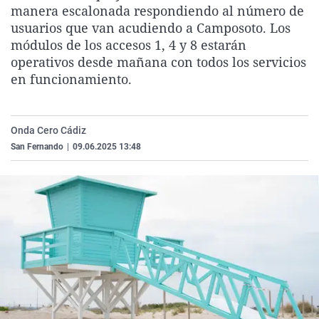
manera escalonada respondiendo al número de
La rosa de los vientos
Caso
Extremadura
Virales
usuarios que van acudiendo a Camposoto. Los
Gente viajera
Retornados
Galicia
Televisión
módulos de los accesos 1, 4 y 8 estarán
operativos desde mañana con todos los servicios
Como el perro y el gat
Equipo de investigaci
La Rioja
Elecciones
en funcionamiento.
Operación Viuda Negr
Navarra
País Vasco
Onda Cero Cádiz
San Fernando
|
09.06.2025 13:48