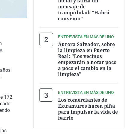
metal y lanza un
mensaje de
tranquilidad: "Habrá
convenio"
ENTREVISTA EN MÁS DE UNO
n
Aurora Salvador, sobre
la limpieza en Puerto
a,
Real: "Los vecinos
empezarán a notar poco
a poco el cambio en la
 años
limpieza"
s
ENTREVISTA EN MÁS DE UNO
de 172
Los comerciantes de
rcado
Extramuros hacen piña
iendo
para impulsar la vida de
barrio
 las