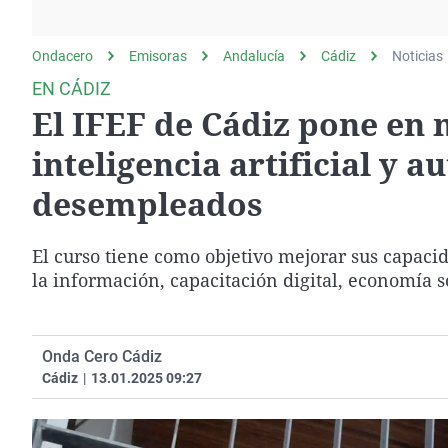
La rosa de los vientos
Caso
Extremadura
Gente viajera
Retornados
Galicia
Ondacero
Emisoras
Andalucía
Cádiz
Noticias
Como el perro y el
Equipo de investigación
La Rioja
EN CÁDIZ
gato
El IFEF de Cádiz pone en
Operación Viuda
Navarra
Negra
País Vasco
inteligencia artificial y 
desempleados
El curso tiene como objetivo mejorar sus capaci
la información, capacitación digital, economía so
Onda Cero Cádiz
Cádiz
|
13.01.2025 09:27