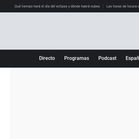
Qué tiempo hará el día del eclipse y dónde habrá nubes
Las horas de locura qu
Directo
Programas
Podcast
Espa
Más de uno
Los Perseguidos
Andalucía
Por fin
Malas decisiones
Aragón
Julia en la onda
Expedientes del más allá
Baleares
La brújula
El viaje del Guernica
Cantabria
Radioestadio
Invisibles
Cataluña
Radioestadio noche
Prohibido morirse
Comunidad de M
El colegio invisible
Esto no ha pasado
Comunitat Vale