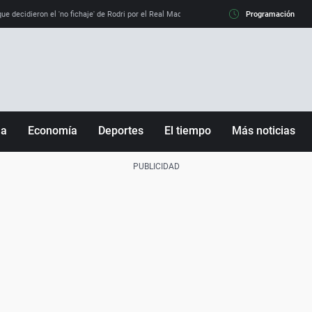
e decidieron el 'no fichaje' de Rodri por el Real Madrid y su 'sí' al Barça
Programación
La llamada de
ña
Economía
Deportes
El tiempo
Más noticias
Fútbol
Sociedad
Baloncesto
Mundo
Tenis
Salud
Motor
Cultura
Ciencia y Tecnología
adrid
Gastronomía
nciana
Medio ambiente