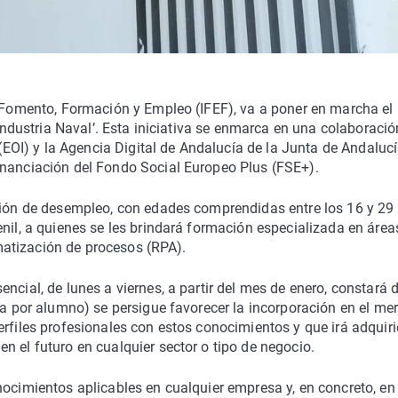
e Fomento, Formación y Empleo (IFEF), va a poner en marcha el
 Industria Naval’. Esta iniciativa se enmarca en una colaboració
 (EOI) y la Agencia Digital de Andalucía de la Junta de Andalucí
inanciación del Fondo Social Europeo Plus (FSE+).
ación de desempleo, con edades comprendidas entre los 16 y 29
enil, a quienes se les brindará formación especializada en área
tomatización de procesos (RPA).
ncial, de lunes a viernes, a partir del mes de enero, constará 
ría por alumno) se persigue favorecer la incorporación en el me
erfiles profesionales con estos conocimientos y que irá adquir
n el futuro en cualquier sector o tipo de negocio.
nocimientos aplicables en cualquier empresa y, en concreto, en